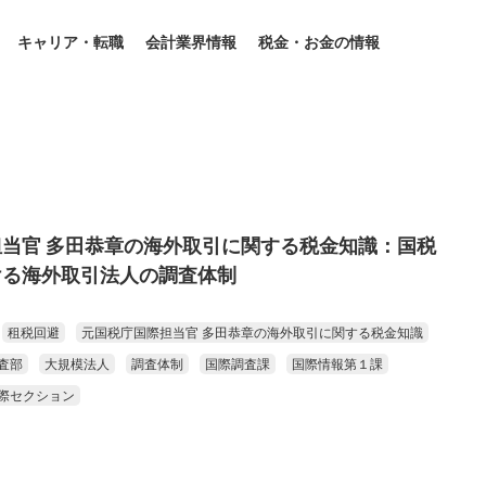
キャリア・転職
会計業界情報
税金・お金の情報
当官 多田恭章の海外取引に関する税金知識：国税
ける海外取引法人の調査体制
租税回避
元国税庁国際担当官 多田恭章の海外取引に関する税金知識
査部
大規模法人
調査体制
国際調査課
国際情報第１課
際セクション