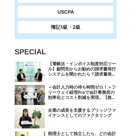
USCPA
簿記1級・2級
SPECIAL
【電帳法・インボイス制度対応ツー
ル】顧問先からお勧めの請求書発行
システムを聞かれたら？請求書発行
から入金消込・仕訳+資金調達を1
つのシステムで完結する 「請求
＜会計入力時の待ち時間ゼロ！＞フ
QUICK」の魅力に迫る
リーウェイ経理Proで会計事務所の
効率化とコスト削減を実現。【株式
会社フリーウェイジャパン×辻・本
郷税理士法人（経理宅配便事業
企業の成長を支援するブリッジファ
部）】
イナンスとしてのファクタリング
税理士として独立したら、どの会計