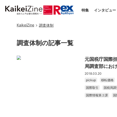
特集
インタビュー
KaikeiZine
調査体制
調査体制の記事一覧
元国税庁国際担
局調査部にお
2018.03.20
pickup
移転価格
国際取引
国税局調
国際情報第２課
国