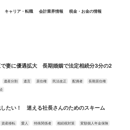
キャリア・転職
会計業界情報
税金・お金の情報
で妻に優遇拡大 長期婚姻で法定相続分3分の2
遺産分割
遺言
居住権
民法改正
配偶者
長期居住権
続
残したい！ 迷える社長さんのためのスキーム
資産移転
愛人
特殊関係者
相続税対策
変額個人年金保険