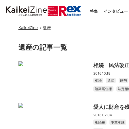
特集
インタビュー
KaikeiZine
遺産
遺産の記事一覧
相続 民法改正
2016.10.18
相続
遺産
贈与
短期居住権
法定相
愛人に財産を
2016.02.04
相続税
事業承継