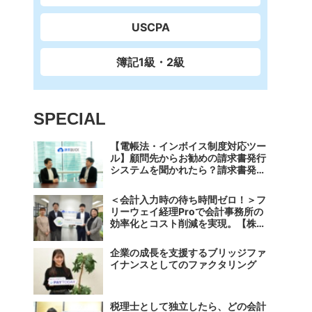
USCPA
簿記1級・2級
SPECIAL
【電帳法・インボイス制度対応ツー
ル】顧問先からお勧めの請求書発行
システムを聞かれたら？請求書発行
から入金消込・仕訳+資金調達を1
つのシステムで完結する 「請求
＜会計入力時の待ち時間ゼロ！＞フ
QUICK」の魅力に迫る
リーウェイ経理Proで会計事務所の
効率化とコスト削減を実現。【株式
会社フリーウェイジャパン×辻・本
郷税理士法人（経理宅配便事業
企業の成長を支援するブリッジファ
部）】
イナンスとしてのファクタリング
税理士として独立したら、どの会計