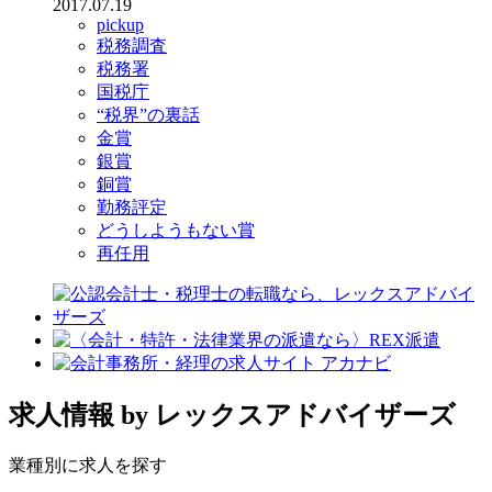
2017.07.19
pickup
税務調査
税務署
国税庁
“税界”の裏話
金賞
銀賞
銅賞
勤務評定
どうしようもない賞
再任用
求人情報
by レックスアドバイザーズ
業種別に求人を探す