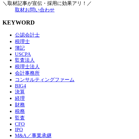
＼取材記事が宣伝・採用に効果アリ！／
取材お問い合わせ
KEYWORD
公認会計士
税理士
簿記
USCPA
監査法人
税理士法人
会計事務所
コンサルティングファーム
BIG4
決算
経理
財務
税務
監査
CFO
IPO
M&A／事業承継