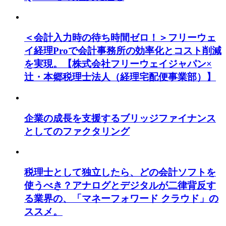
＜会計入力時の待ち時間ゼロ！＞フリーウェ
イ経理Proで会計事務所の効率化とコスト削減
を実現。【株式会社フリーウェイジャパン×
辻・本郷税理士法人（経理宅配便事業部）】
企業の成長を支援するブリッジファイナンス
としてのファクタリング
税理士として独立したら、どの会計ソフトを
使うべき？アナログとデジタルが二律背反す
る業界の、「マネーフォワード クラウド」の
ススメ。