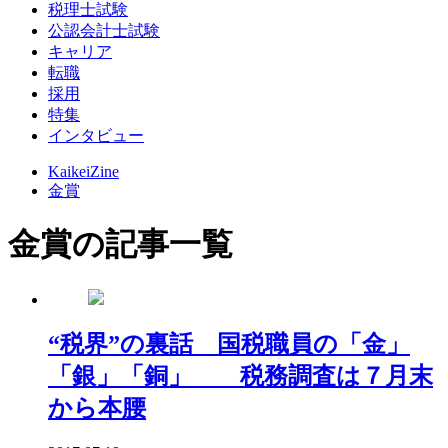
税理士試験
公認会計士試験
キャリア
転職
採用
特集
インタビュー
KaikeiZine
金賞
金賞の記事一覧
“税界”の裏話 国税職員の「金」
「銀」「銅」 税務調査は７月末
から本腰