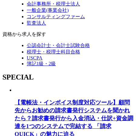
会計事務所・税理士法人
一般企業(事業会社)
コンサルティングファーム
監査法人
資格から求人を探す
公認会計士・会計士試験合格
税理士・税理士科目合格
USCPA
簿記1級・2級
SPECIAL
【電帳法・インボイス制度対応ツール】顧問
先からお勧めの請求書発行システムを聞かれ
たら？請求書発行から入金消込・仕訳+資金調
達を1つのシステムで完結する 「請求
QUICK」の魅力に迫る