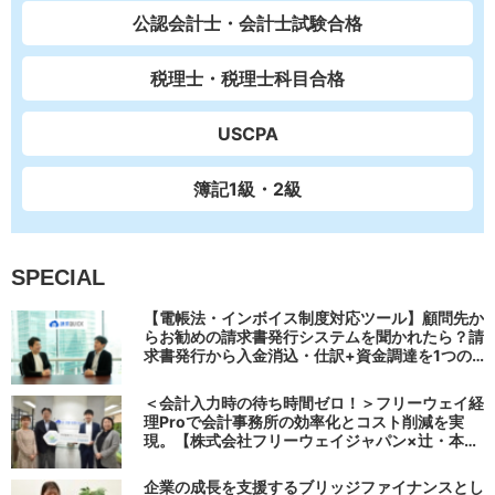
公認会計士・会計士試験合格
税理士・税理士科目合格
USCPA
簿記1級・2級
SPECIAL
【電帳法・インボイス制度対応ツール】顧問先か
らお勧めの請求書発行システムを聞かれたら？請
求書発行から入金消込・仕訳+資金調達を1つの
システムで完結する 「請求QUICK」の魅力に迫
る
＜会計入力時の待ち時間ゼロ！＞フリーウェイ経
理Proで会計事務所の効率化とコスト削減を実
現。【株式会社フリーウェイジャパン×辻・本郷
税理士法人（経理宅配便事業部）】
企業の成長を支援するブリッジファイナンスとし