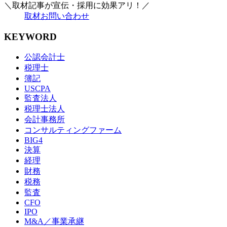
＼取材記事が宣伝・採用に効果アリ！／
取材お問い合わせ
KEYWORD
公認会計士
税理士
簿記
USCPA
監査法人
税理士法人
会計事務所
コンサルティングファーム
BIG4
決算
経理
財務
税務
監査
CFO
IPO
M&A／事業承継