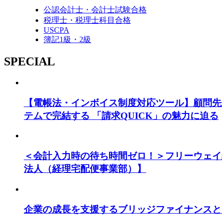
公認会計士・会計士試験合格
税理士・税理士科目合格
USCPA
簿記1級・2級
SPECIAL
【電帳法・インボイス制度対応ツール】顧問先
テムで完結する 「請求QUICK」の魅力に迫る
＜会計入力時の待ち時間ゼロ！＞フリーウェイ
法人（経理宅配便事業部）】
企業の成長を支援するブリッジファイナンスと