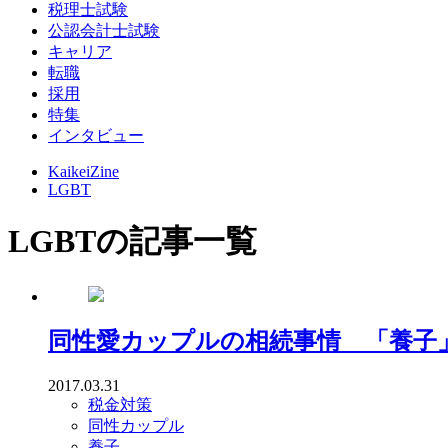
税理士試験
公認会計士試験
キャリア
転職
採用
特集
インタビュー
KaikeiZine
LGBT
LGBTの記事一覧
同性愛カップルの相続事情 「養子
2017.03.31
税金対策
同性カップル
養子