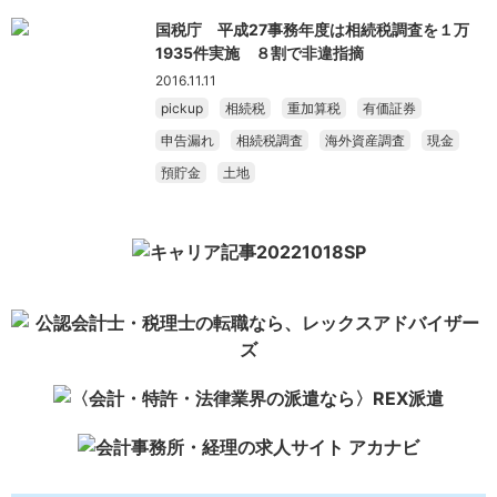
国税庁 平成27事務年度は相続税調査を１万
1935件実施 ８割で非違指摘
2016.11.11
pickup
相続税
重加算税
有価証券
申告漏れ
相続税調査
海外資産調査
現金
預貯金
土地