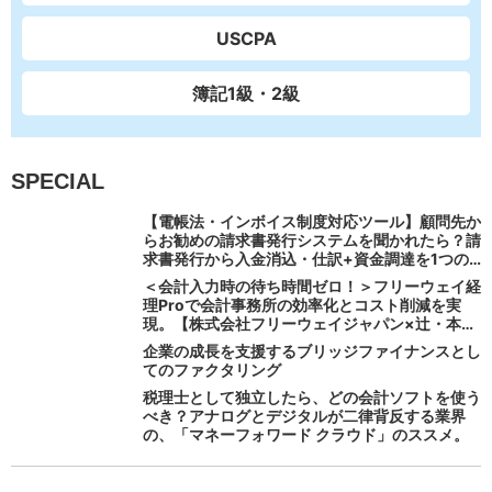
USCPA
簿記1級・2級
SPECIAL
【電帳法・インボイス制度対応ツール】顧問先か
らお勧めの請求書発行システムを聞かれたら？請
求書発行から入金消込・仕訳+資金調達を1つの
システムで完結する 「請求QUICK」の魅力に迫
＜会計入力時の待ち時間ゼロ！＞フリーウェイ経
る
理Proで会計事務所の効率化とコスト削減を実
現。【株式会社フリーウェイジャパン×辻・本郷
税理士法人（経理宅配便事業部）】
企業の成長を支援するブリッジファイナンスとし
てのファクタリング
税理士として独立したら、どの会計ソフトを使う
べき？アナログとデジタルが二律背反する業界
の、「マネーフォワード クラウド」のススメ。