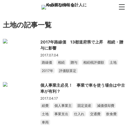
土地の記事一覧
2017年路線価 13都道府県で上昇 相続・贈
与に影響
2017.07.04
路線価
相続
贈与
相続税評価額
土地
2017年
評価額算定
個人事業主必見！ 事業で車を使う場合は中古
車が有利？
2017.04.17
経費
個人事業主
固定資産
減価償却費
土地
事業支出
仕入れ
交通費
飲食費
車両