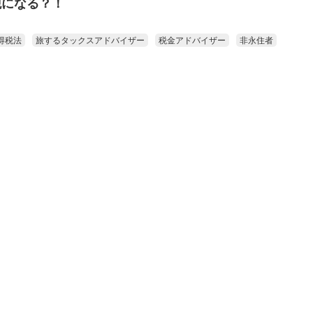
税になる？！
得税法
旅するタックスアドバイザー
税金アドバイザー
非永住者