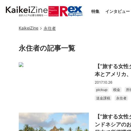
特集
インタビュー
KaikeiZine
永住者
永住者の記事一覧
【“旅する女性
本とアメリカ
2017.10.26
pickup
税金
所
送金課税
永住者
【“旅する女性
ンドネシアの