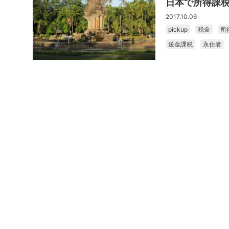
日本で所得課
2017.10.06
pickup
税金
所
送金課税
永住者