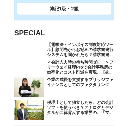
簿記1級・2級
SPECIAL
【電帳法・インボイス制度対応ツー
ル】顧問先からお勧めの請求書発行
システムを聞かれたら？請求書発行
から入金消込・仕訳+資金調達を1
＜会計入力時の待ち時間ゼロ！＞フ
つのシステムで完結する 「請求
リーウェイ経理Proで会計事務所の
QUICK」の魅力に迫る
効率化とコスト削減を実現。【株式
会社フリーウェイジャパン×辻・本
企業の成長を支援するブリッジファ
郷税理士法人（経理宅配便事業
イナンスとしてのファクタリング
部）】
税理士として独立したら、どの会計
ソフトを使うべき？アナログとデジ
タルが二律背反する業界の、「マネ
ーフォワード クラウド」のスス
メ。