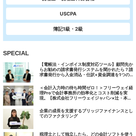
USCPA
簿記1級・2級
SPECIAL
【電帳法・インボイス制度対応ツール】顧問先か
らお勧めの請求書発行システムを聞かれたら？請
求書発行から入金消込・仕訳+資金調達を1つの
システムで完結する 「請求QUICK」の魅力に迫
る
＜会計入力時の待ち時間ゼロ！＞フリーウェイ経
理Proで会計事務所の効率化とコスト削減を実
現。【株式会社フリーウェイジャパン×辻・本郷
税理士法人（経理宅配便事業部）】
企業の成長を支援するブリッジファイナンスとし
てのファクタリング
税理士として独立したら、どの会計ソフトを使う