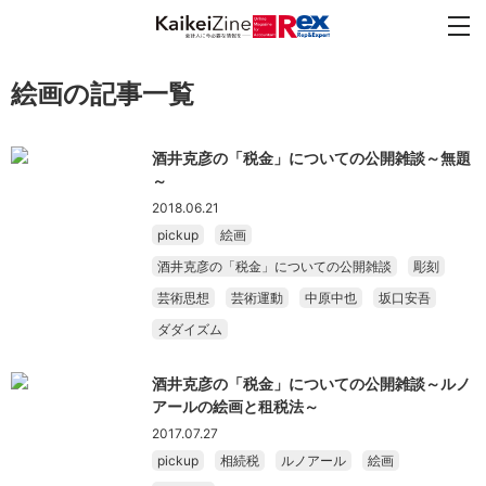
絵画の記事一覧
酒井克彦の「税金」についての公開雑談～無題
～
2018.06.21
pickup
絵画
酒井克彦の「税金」についての公開雑談
彫刻
芸術思想
芸術運動
中原中也
坂口安吾
ダダイズム
酒井克彦の「税金」についての公開雑談～ルノ
アールの絵画と租税法～
2017.07.27
pickup
相続税
ルノアール
絵画