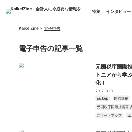
特集
インタビュー
KaikeiZine
電子申告
電子申告の記事一覧
元国税庁国際担
トニアから学
化！
2017.10.10
pickup
国際課税
元国税庁国際担当官 
スタートアップ
エ