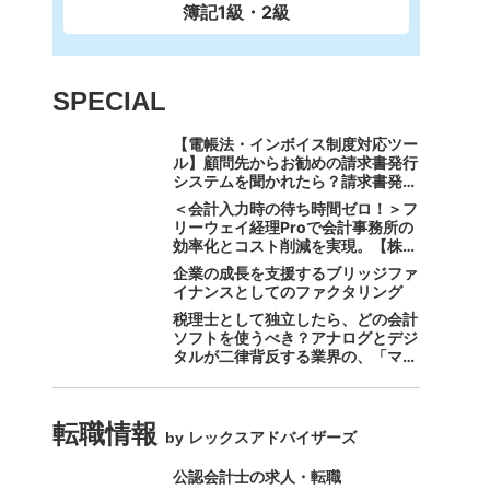
簿記1級・2級
SPECIAL
【電帳法・インボイス制度対応ツー
ル】顧問先からお勧めの請求書発行
システムを聞かれたら？請求書発行
から入金消込・仕訳+資金調達を1
＜会計入力時の待ち時間ゼロ！＞フ
つのシステムで完結する 「請求
リーウェイ経理Proで会計事務所の
QUICK」の魅力に迫る
効率化とコスト削減を実現。【株式
会社フリーウェイジャパン×辻・本
企業の成長を支援するブリッジファ
郷税理士法人（経理宅配便事業
イナンスとしてのファクタリング
部）】
税理士として独立したら、どの会計
ソフトを使うべき？アナログとデジ
タルが二律背反する業界の、「マネ
ーフォワード クラウド」のスス
メ。
転職情報
by レックスアドバイザーズ
公認会計士の求人・転職