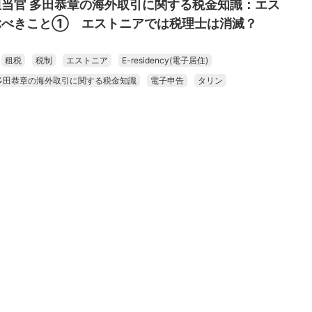
当官 多田恭章の海外取引に関する税金知識：エス
ぶべきこと① エストニアでは税理士は消滅？
租税
税制
エストニア
E-residency(電子居住)
多田恭章の海外取引に関する税金知識
電子申告
タリン