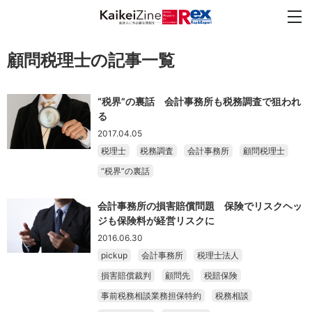
顧問税理士の記事一覧
“税界”の裏話 会計事務所も税務調査で狙われ
る
2017.04.05
税理士
税務調査
会計事務所
顧問税理士
“税界”の裏話
会計事務所の損害賠償問題 保険でリスクヘッ
ジも保険料が経営リスクに
2016.06.30
pickup
会計事務所
税理士法人
損害賠償裁判
顧問先
税賠保険
事前税務相談業務担保特約
税務相談