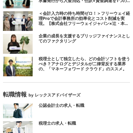
求書発行から入金消込・仕訳+資金調達を1つの
システムで完結する 「請求QUICK」の魅力に迫
る
＜会計入力時の待ち時間ゼロ！＞フリーウェイ経
理Proで会計事務所の効率化とコスト削減を実
現。【株式会社フリーウェイジャパン×辻・本郷
税理士法人（経理宅配便事業部）】
企業の成長を支援するブリッジファイナンスとし
てのファクタリング
税理士として独立したら、どの会計ソフトを使う
べき？アナログとデジタルが二律背反する業界
の、「マネーフォワード クラウド」のススメ。
転職情報
by レックスアドバイザーズ
公認会計士の求人・転職
税理士の求人・転職