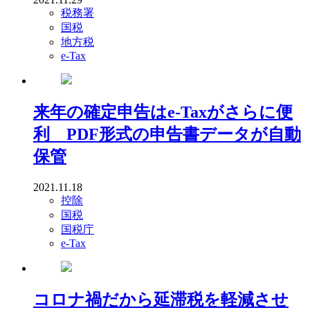
税務署
国税
地方税
e-Tax
来年の確定申告はe-Taxがさらに便
利 PDF形式の申告書データが自動
保管
2021.11.18
控除
国税
国税庁
e-Tax
コロナ禍だから延滞税を軽減させ