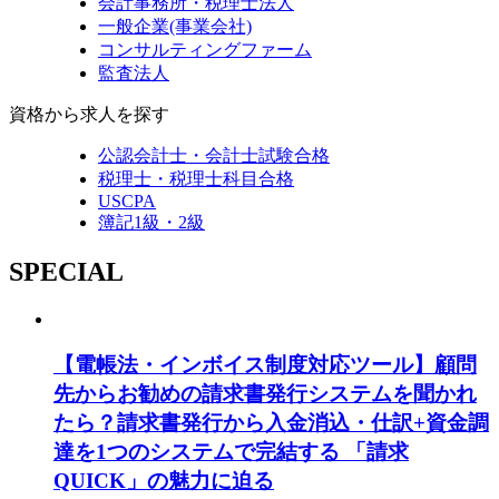
会計事務所・税理士法人
一般企業(事業会社)
コンサルティングファーム
監査法人
資格から求人を探す
公認会計士・会計士試験合格
税理士・税理士科目合格
USCPA
簿記1級・2級
SPECIAL
【電帳法・インボイス制度対応ツール】顧問
先からお勧めの請求書発行システムを聞かれ
たら？請求書発行から入金消込・仕訳+資金調
達を1つのシステムで完結する 「請求
QUICK」の魅力に迫る