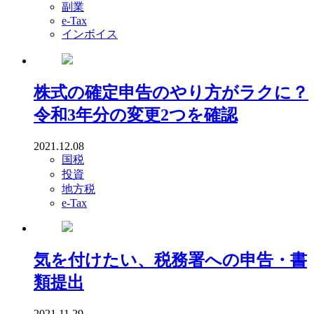
副業
e-Tax
インボイス
株式の確定申告のやり方がラクに？
令和3年分の変更2つを確認
2021.12.08
国税
投資
地方税
e-Tax
気を付けたい、税務署への申告・書
類提出
2021.11.29