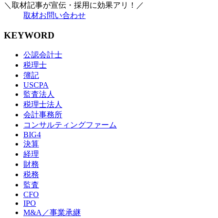
＼取材記事が宣伝・採用に効果アリ！／
取材お問い合わせ
KEYWORD
公認会計士
税理士
簿記
USCPA
監査法人
税理士法人
会計事務所
コンサルティングファーム
BIG4
決算
経理
財務
税務
監査
CFO
IPO
M&A／事業承継