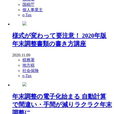
国税庁
個人事業主
e-Tax
様式が変わって要注意！ 2020年版
年末調整書類の書き方講座
2020.11.09
税務署
地方税
社会保険
e-Tax
年末調整の電子化始まる 自動計算
で間違い・手間が減りラクラク年末
調整に