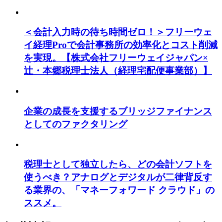
＜会計入力時の待ち時間ゼロ！＞フリーウェ
イ経理Proで会計事務所の効率化とコスト削減
を実現。【株式会社フリーウェイジャパン×
辻・本郷税理士法人（経理宅配便事業部）】
企業の成長を支援するブリッジファイナンス
としてのファクタリング
税理士として独立したら、どの会計ソフトを
使うべき？アナログとデジタルが二律背反す
る業界の、「マネーフォワード クラウド」の
ススメ。