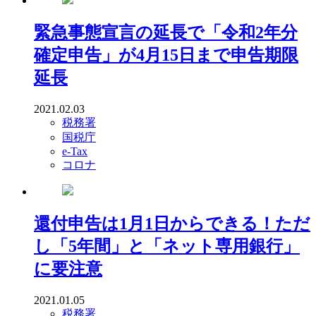
緊急事態宣言の延長で「令和2年分
確定申告」が4月15日まで申告期限
延長
2021.02.03
税務署
国税庁
e-Tax
コロナ
還付申告は1月1日からできる！ただ
し「5年間」と「ネット専用銀行」
に要注意
2021.01.05
税務署