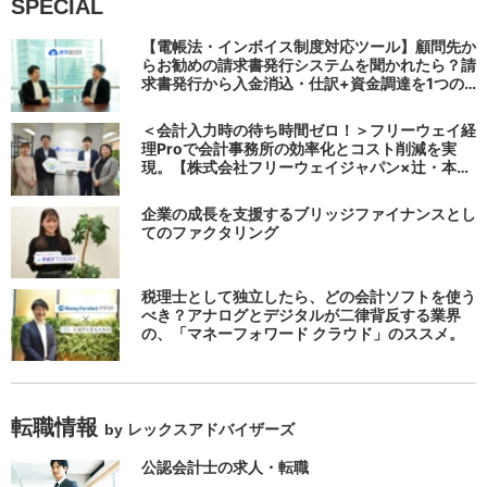
SPECIAL
【電帳法・インボイス制度対応ツール】顧問先か
らお勧めの請求書発行システムを聞かれたら？請
求書発行から入金消込・仕訳+資金調達を1つの
システムで完結する 「請求QUICK」の魅力に迫
る
＜会計入力時の待ち時間ゼロ！＞フリーウェイ経
理Proで会計事務所の効率化とコスト削減を実
現。【株式会社フリーウェイジャパン×辻・本郷
税理士法人（経理宅配便事業部）】
企業の成長を支援するブリッジファイナンスとし
てのファクタリング
税理士として独立したら、どの会計ソフトを使う
べき？アナログとデジタルが二律背反する業界
の、「マネーフォワード クラウド」のススメ。
転職情報
by レックスアドバイザーズ
公認会計士の求人・転職