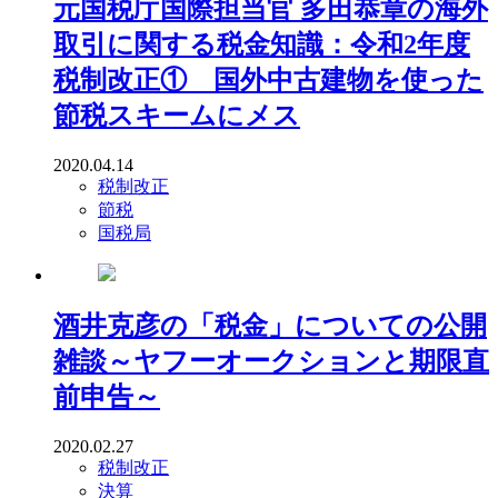
元国税庁国際担当官 多田恭章の海外
取引に関する税金知識：令和2年度
税制改正① 国外中古建物を使った
節税スキームにメス
2020.04.14
税制改正
節税
国税局
酒井克彦の「税金」についての公開
雑談～ヤフーオークションと期限直
前申告～
2020.02.27
税制改正
決算