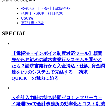
公認会計士・会計士試験合格
税理士・税理士科目合格
USCPA
簿記1級・2級
SPECIAL
【電帳法・インボイス制度対応ツール】顧問
先からお勧めの請求書発行システムを聞かれ
たら？請求書発行から入金消込・仕訳+資金調
達を1つのシステムで完結する 「請求
QUICK」の魅力に迫る
＜会計入力時の待ち時間ゼロ！＞フリーウェ
イ経理Proで会計事務所の効率化とコスト削減