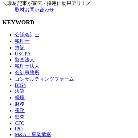
＼取材記事が宣伝・採用に効果アリ！／
取材お問い合わせ
KEYWORD
公認会計士
税理士
簿記
USCPA
監査法人
税理士法人
会計事務所
コンサルティングファーム
BIG4
決算
経理
財務
税務
監査
CFO
IPO
M&A／事業承継