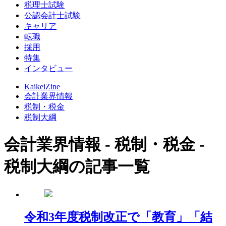
税理士試験
公認会計士試験
キャリア
転職
採用
特集
インタビュー
KaikeiZine
会計業界情報
税制・税金
税制大綱
会計業界情報 - 税制・税金 -
税制大綱の記事一覧
令和3年度税制改正で「教育」「結