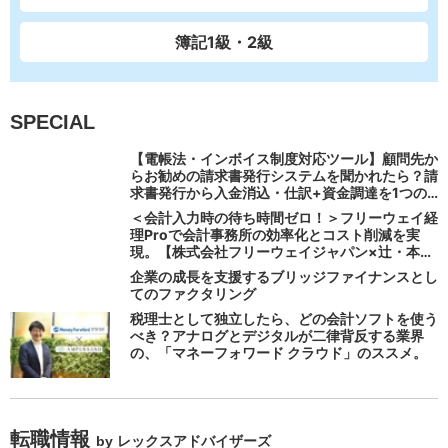
簿記1級・2級
SPECIAL
【電帳法・インボイス制度対応ツール】顧問先か
らお勧めの請求書発行システムを聞かれたら？請
求書発行から入金消込・仕訳+資金調達を1つの
システムで完結する 「請求QUICK」の魅力に迫
＜会計入力時の待ち時間ゼロ！＞フリーウェイ経
る
理Proで会計事務所の効率化とコスト削減を実
現。【株式会社フリーウェイジャパン×辻・本郷
税理士法人（経理宅配便事業部）】
企業の成長を支援するブリッジファイナンスとし
てのファクタリング
税理士として独立したら、どの会計ソフトを使う
べき？アナログとデジタルが二律背反する業界
の、「マネーフォワード クラウド」のススメ。
転職情報
by レックスアドバイザーズ