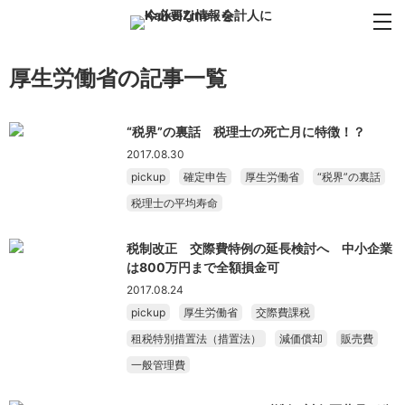
厚生労働省の記事一覧
“税界”の裏話 税理士の死亡月に特徴！？
2017.08.30
pickup
確定申告
厚生労働省
“税界”の裏話
税理士の平均寿命
税制改正 交際費特例の延長検討へ 中小企業
は800万円まで全額損金可
2017.08.24
pickup
厚生労働省
交際費課税
租税特別措置法（措置法）
減価償却
販売費
一般管理費