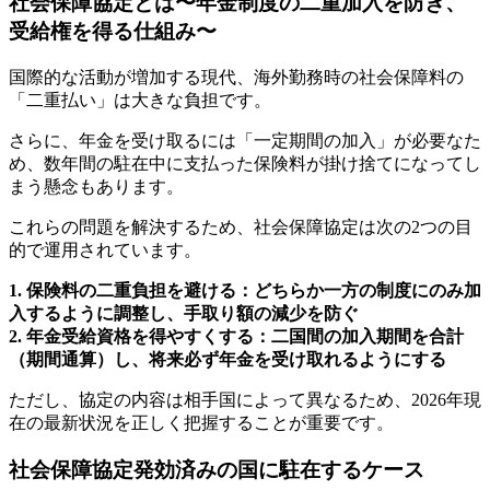
社会保障協定とは〜年金制度の二重加入を防ぎ、
受給権を得る仕組み〜
国際的な活動が増加する現代、海外勤務時の社会保障料の
「二重払い」は大きな負担です。
さらに、年金を受け取るには「一定期間の加入」が必要なた
め、数年間の駐在中に支払った保険料が掛け捨てになってし
まう懸念もあります。
これらの問題を解決するため、社会保障協定は次の2つの目
的で運用されています。
1. 保険料の二重負担を避ける：どちらか一方の制度にのみ加
入するように調整し、手取り額の減少を防ぐ
2. 年金受給資格を得やすくする：二国間の加入期間を合計
（期間通算）し、将来必ず年金を受け取れるようにする
ただし、協定の内容は相手国によって異なるため、2026年現
在の最新状況を正しく把握することが重要です。
社会保障協定発効済みの国に駐在するケース