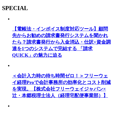
SPECIAL
【電帳法・インボイス制度対応ツール】顧問
先からお勧めの請求書発行システムを聞かれ
たら？請求書発行から入金消込・仕訳+資金調
達を1つのシステムで完結する 「請求
QUICK」の魅力に迫る
＜会計入力時の待ち時間ゼロ！＞フリーウェ
イ経理Proで会計事務所の効率化とコスト削減
を実現。【株式会社フリーウェイジャパン×
辻・本郷税理士法人（経理宅配便事業部）】