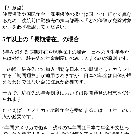
【注意点】
健康保険や国民年金、雇用保険の扱いは国ごとに細かく異な
るため、渡航前に勤務先の担当部署へ「どの保険が免除対象
か」を必ず確認してください。
5年以上の「長期滞在」の場合
5年を超える長期駐在や現地採用の場合、日本の厚生年金か
らは外れ、駐在先の年金制度にのみ加入するのが原則です。
この際、駐在先での加入期間を日本での期間としてカウント
する「期間通算」が適用されますが、日本の年金額自体が増
えるわけではない点に注意が必要です。
一方で、駐在先の年金制度においては期間通算の恩恵を受け
られます。
たとえば、アメリカで老齢年金を受給するには「10年」の加
入が必要です。
6年間アメリカで働き、残りの34年間は日本で年金を支払っ
ていたと仮定すると、日本での34年とアメリカでの6年を合