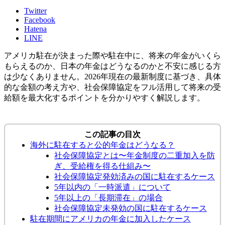
Twitter
Facebook
Hatena
LINE
アメリカ駐在が決まった際や駐在中に、将来の年金がいくら
もらえるのか、日本の年金はどうなるのかと不安に感じる方
は少なくありません。2026年現在の最新制度に基づき、具体
的な金額の考え方や、社会保障協定をフル活用して将来の受
給額を最大化するポイントを分かりやすく解説します。
この記事の目次
海外に駐在すると公的年金はどうなる？
社会保障協定とは〜年金制度の二重加入を防
ぎ、受給権を得る仕組み〜
社会保障協定発効済みの国に駐在するケース
5年以内の「一時派遣」について
5年以上の「長期滞在」の場合
社会保障協定未発効の国に駐在するケース
駐在期間にアメリカの年金に加入したケース