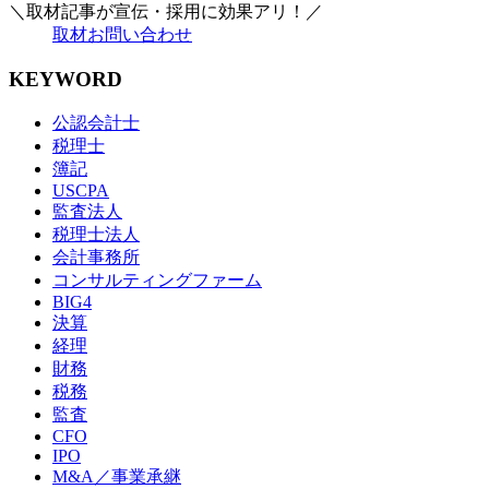
＼取材記事が宣伝・採用に効果アリ！／
取材お問い合わせ
KEYWORD
公認会計士
税理士
簿記
USCPA
監査法人
税理士法人
会計事務所
コンサルティングファーム
BIG4
決算
経理
財務
税務
監査
CFO
IPO
M&A／事業承継