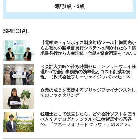
簿記1級・2級
SPECIAL
【電帳法・インボイス制度対応ツール】顧問先か
らお勧めの請求書発行システムを聞かれたら？請
求書発行から入金消込・仕訳+資金調達を1つの
システムで完結する 「請求QUICK」の魅力に迫
る
＜会計入力時の待ち時間ゼロ！＞フリーウェイ経
理Proで会計事務所の効率化とコスト削減を実
現。【株式会社フリーウェイジャパン×辻・本郷
税理士法人（経理宅配便事業部）】
企業の成長を支援するブリッジファイナンスとし
てのファクタリング
税理士として独立したら、どの会計ソフトを使う
べき？アナログとデジタルが二律背反する業界
の、「マネーフォワード クラウド」のススメ。