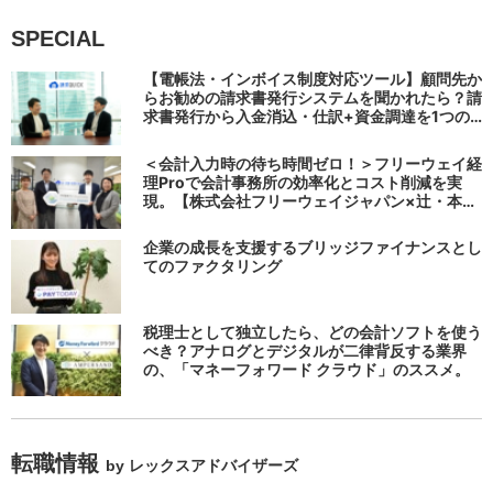
SPECIAL
【電帳法・インボイス制度対応ツール】顧問先か
らお勧めの請求書発行システムを聞かれたら？請
求書発行から入金消込・仕訳+資金調達を1つの
システムで完結する 「請求QUICK」の魅力に迫
る
＜会計入力時の待ち時間ゼロ！＞フリーウェイ経
理Proで会計事務所の効率化とコスト削減を実
現。【株式会社フリーウェイジャパン×辻・本郷
税理士法人（経理宅配便事業部）】
企業の成長を支援するブリッジファイナンスとし
てのファクタリング
税理士として独立したら、どの会計ソフトを使う
べき？アナログとデジタルが二律背反する業界
の、「マネーフォワード クラウド」のススメ。
転職情報
by レックスアドバイザーズ