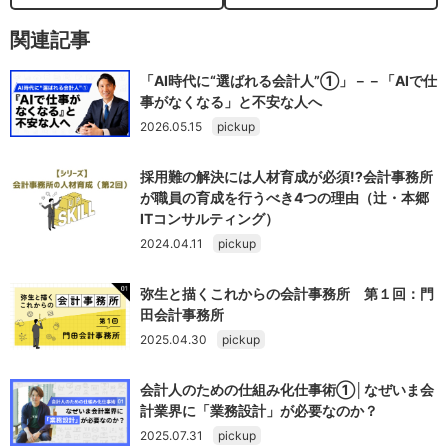
関連記事
「AI時代に“選ばれる会計人”①」－－「AIで仕
事がなくなる」と不安な人へ
2026.05.15
pickup
採用難の解決には人材育成が必須!?会計事務所
が職員の育成を行うべき4つの理由（辻・本郷
ITコンサルティング）
2024.04.11
pickup
弥生と描くこれからの会計事務所 第１回：門
田会計事務所
2025.04.30
pickup
会計人のための仕組み化仕事術①│なぜいま会
計業界に「業務設計」が必要なのか？
2025.07.31
pickup