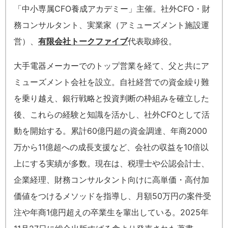
「中小専属CFO養成アカデミー」主催。社外CFO・財
務コンサルタント、実業家（アミューズメント施設運
営）、
有限会社トークファイブ
代表取締役。
大手電器メーカーでのトップ営業を経て、父と共にア
ミューズメント会社を設立。自社経営での資金繰り難
を乗り越え、銀行戦略と投資判断の枠組みを確立した
後、これらの経験と知識を活かし、社外CFOとして活
動を開始する。累計60億円超の資金調達、年商2000
万から11億超への成長支援など、会社の収益を10倍以
上にする実績が多数。現在は、税理士や公認会計士、
企業経理、財務コンサルタント向けに高単価・高付加
価値をつけるメソッドを指導し、月額50万円の案件受
注や年商1億円超えの卒業生を輩出している。2025年