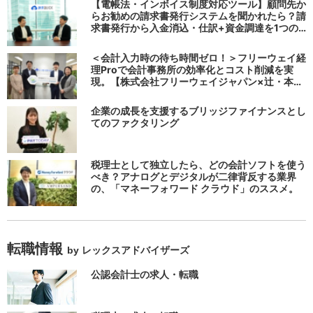
【電帳法・インボイス制度対応ツール】顧問先か
らお勧めの請求書発行システムを聞かれたら？請
求書発行から入金消込・仕訳+資金調達を1つの
システムで完結する 「請求QUICK」の魅力に迫
る
＜会計入力時の待ち時間ゼロ！＞フリーウェイ経
理Proで会計事務所の効率化とコスト削減を実
現。【株式会社フリーウェイジャパン×辻・本郷
税理士法人（経理宅配便事業部）】
企業の成長を支援するブリッジファイナンスとし
てのファクタリング
税理士として独立したら、どの会計ソフトを使う
べき？アナログとデジタルが二律背反する業界
の、「マネーフォワード クラウド」のススメ。
転職情報
by レックスアドバイザーズ
公認会計士の求人・転職