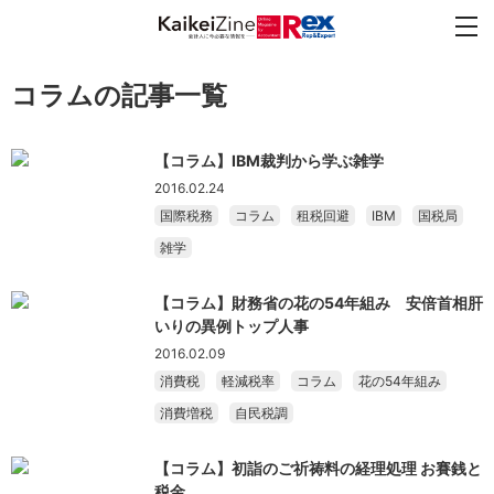
コラムの記事一覧
【コラム】IBM裁判から学ぶ雑学
2016.02.24
国際税務
コラム
租税回避
IBM
国税局
雑学
【コラム】財務省の花の54年組み 安倍首相肝
いりの異例トップ人事
2016.02.09
消費税
軽減税率
コラム
花の54年組み
消費増税
自民税調
【コラム】初詣のご祈祷料の経理処理 お賽銭と
税金