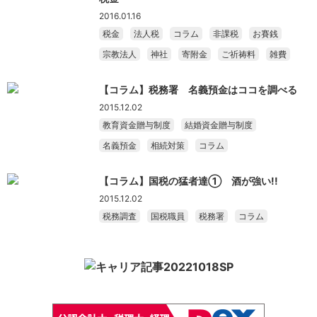
2016.01.16
税金
法人税
コラム
非課税
お賽銭
宗教法人
神社
寄附金
ご祈祷料
雑費
【コラム】税務署 名義預金はココを調べる
2015.12.02
教育資金贈与制度
結婚資金贈与制度
名義預金
相続対策
コラム
【コラム】国税の猛者達① 酒が強い!!
2015.12.02
税務調査
国税職員
税務署
コラム