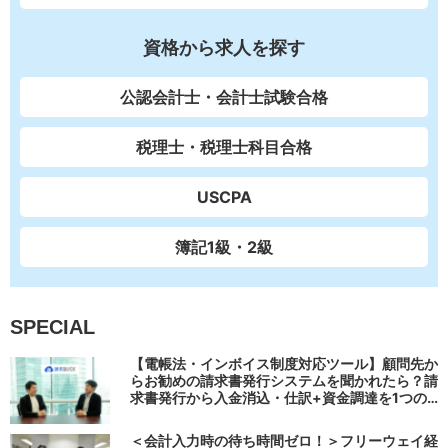
資格から求人を探す
公認会計士・会計士試験合格
税理士・税理士科目合格
USCPA
簿記1級・2級
SPECIAL
【電帳法・インボイス制度対応ツール】顧問先か
らお勧めの請求書発行システムを聞かれたら？請
求書発行から入金消込・仕訳+資金調達を1つの
システムで完結する 「請求QUICK」の魅力に迫
る
＜会計入力時の待ち時間ゼロ！＞フリーウェイ経