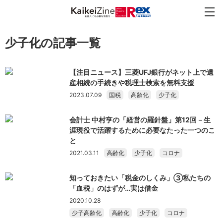
少子化の記事一覧
【注目ニュース】三菱UFJ銀行がネット上で遺
産相続の手続きや税理士検索を無料支援
2023.07.09
国税
高齢化
少子化
会計士 中村亨の「経営の羅針盤」第12回－生
涯現役で活躍するために必要なたった一つのこ
と
2021.03.11
高齢化
少子化
コロナ
知っておきたい「税金のしくみ」③私たちの
「血税」のはずが…実は借金
2020.10.28
少子高齢化
高齢化
少子化
コロナ