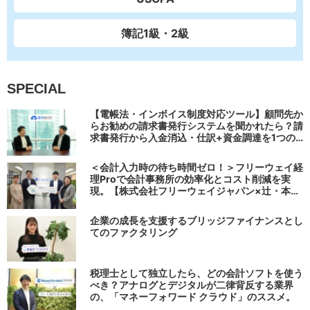
簿記1級・2級
SPECIAL
【電帳法・インボイス制度対応ツール】顧問先か
らお勧めの請求書発行システムを聞かれたら？請
求書発行から入金消込・仕訳+資金調達を1つの
システムで完結する 「請求QUICK」の魅力に迫
る
＜会計入力時の待ち時間ゼロ！＞フリーウェイ経
理Proで会計事務所の効率化とコスト削減を実
現。【株式会社フリーウェイジャパン×辻・本郷
税理士法人（経理宅配便事業部）】
企業の成長を支援するブリッジファイナンスとし
てのファクタリング
税理士として独立したら、どの会計ソフトを使う
べき？アナログとデジタルが二律背反する業界
の、「マネーフォワード クラウド」のススメ。