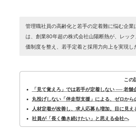
管理職社員の高齢化と若手の定着難に悩む企業
は、創業80年超の株式会社山陽断熱が、レッ
価制度を整え、若手定着と採用力向上を実現し
この
「見て覚えろ」では若手が定着しない ── 老
丸投げしない「伴走型支援」による、ゼロから
人材定着が改善し、求人応募も増加。目に見え
社員が「長く働き続けたい」と思える会社へ