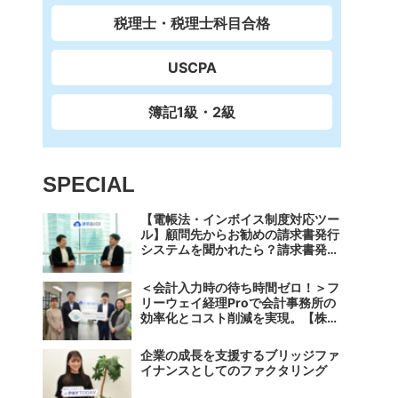
税理士・税理士科目合格
USCPA
簿記1級・2級
SPECIAL
【電帳法・インボイス制度対応ツー
ル】顧問先からお勧めの請求書発行
システムを聞かれたら？請求書発行
から入金消込・仕訳+資金調達を1
つのシステムで完結する 「請求
＜会計入力時の待ち時間ゼロ！＞フ
QUICK」の魅力に迫る
リーウェイ経理Proで会計事務所の
効率化とコスト削減を実現。【株式
会社フリーウェイジャパン×辻・本
郷税理士法人（経理宅配便事業
企業の成長を支援するブリッジファ
部）】
イナンスとしてのファクタリング