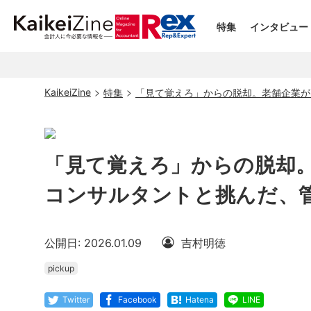
特集
インタビュー
KaikeiZine
特集
「見て覚えろ」からの脱却。老舗企業が
「見て覚えろ」からの脱却
コンサルタントと挑んだ、
公開日: 2026.01.09
吉村明徳
pickup
Twitter
Facebook
Hatena
LINE