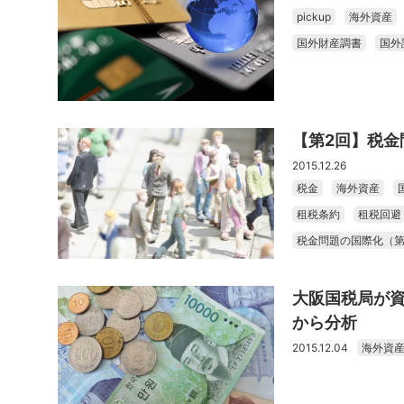
pickup
海外資産
国外財産調書
国外
【第2回】税
2015.12.26
税金
海外資産
租税条約
租税回避
税金問題の国際化（第
大阪国税局が
から分析
2015.12.04
海外資