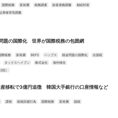
国際税務
富裕層
税務調査
財産債務調書
相続対策
証券移管等調書
金問題の国際化 世界が国際税務の包囲網
国際税務
富裕層
BEPS
ベップス
税金問題の国際化
出国税
タックスヘイブン
株式会社
海外移住
2回）
資産移転で3億円追徴 韓国大手銀行の口座情報など
産
課税
租税回避行為
国際税務
富裕層
脱税