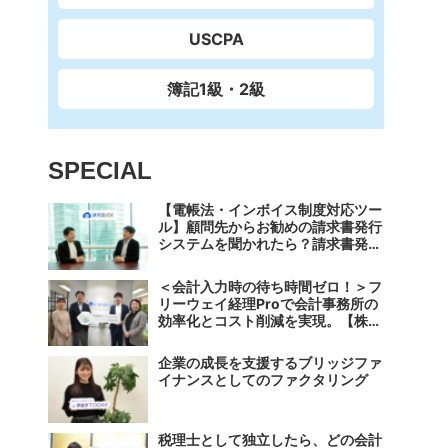
USCPA
簿記1級・2級
SPECIAL
【電帳法・インボイス制度対応ツー
ル】顧問先からお勧めの請求書発行
システムを聞かれたら？請求書発行
から入金消込・仕訳+資金調達を1
つのシステムで完結する 「請求
＜会計入力時の待ち時間ゼロ！＞フ
QUICK」の魅力に迫る
リーウェイ経理Proで会計事務所の
効率化とコスト削減を実現。【株式
会社フリーウェイジャパン×辻・本
郷税理士法人（経理宅配便事業
企業の成長を支援するブリッジファ
部）】
イナンスとしてのファクタリング
税理士として独立したら、どの会計