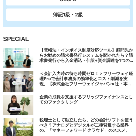
簿記1級・2級
SPECIAL
【電帳法・インボイス制度対応ツール】顧問先か
らお勧めの請求書発行システムを聞かれたら？請
求書発行から入金消込・仕訳+資金調達を1つの
システムで完結する 「請求QUICK」の魅力に迫
る
＜会計入力時の待ち時間ゼロ！＞フリーウェイ経
理Proで会計事務所の効率化とコスト削減を実
現。【株式会社フリーウェイジャパン×辻・本郷
税理士法人（経理宅配便事業部）】
企業の成長を支援するブリッジファイナンスとし
てのファクタリング
税理士として独立したら、どの会計ソフトを使う
べき？アナログとデジタルが二律背反する業界
の、「マネーフォワード クラウド」のススメ。