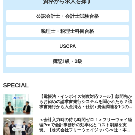
資格から求人を探す
公認会計士・会計士試験合格
税理士・税理士科目合格
USCPA
簿記1級・2級
SPECIAL
【電帳法・インボイス制度対応ツール】顧問先か
らお勧めの請求書発行システムを聞かれたら？請
求書発行から入金消込・仕訳+資金調達を1つの
システムで完結する 「請求QUICK」の魅力に迫
る
＜会計入力時の待ち時間ゼロ！＞フリーウェイ経
理Proで会計事務所の効率化とコスト削減を実
現。【株式会社フリーウェイジャパン×辻・本郷
税理士法人（経理宅配便事業部）】