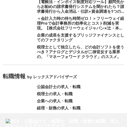
【電帳法・インボイス制度対応ツール】顧問先か
らお勧めの請求書発行システムを聞かれたら？請
求書発行から入金消込・仕訳+資金調達を1つの
システムで完結する 「請求QUICK」の魅力に迫
＜会計入力時の待ち時間ゼロ！＞フリーウェイ経
る
理Proで会計事務所の効率化とコスト削減を実
現。【株式会社フリーウェイジャパン×辻・本郷
税理士法人（経理宅配便事業部）】
企業の成長を支援するブリッジファイナンスとし
てのファクタリング
税理士として独立したら、どの会計ソフトを使う
べき？アナログとデジタルが二律背反する業界
の、「マネーフォワード クラウド」のススメ。
転職情報
by レックスアドバイザーズ
公認会計士の求人・転職
税理士の求人・転職
企業への求人・転職
経理・財務の求人・転職