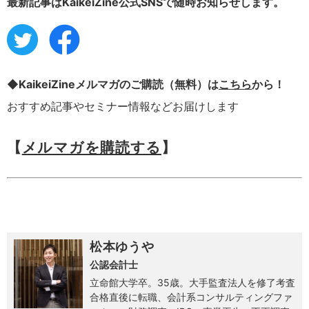
最新記事はKaikeiZine公式SNSで随時お知らせします。
◆KaikeiZineメルマガのご購読（無料）は
こちら
から！
おすすめ記事やセミナー情報などお届けします
【
メルマガを購読する
】
松本ゆうや
公認会計士
立命館大学卒。35歳。大手監査法人を修了考査
合格直後に転職、会計系コンサルティングファ