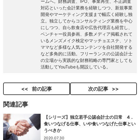
ームへ。財務調査、IPO、事業再生、不正調査
対応といった会計業務を経験しつつ、新規事業
開発やマーケティング支援まで幅広く経験し独
立。独立してからコンサルティング業務を中心
にしつつ、自ら飲食店や広告代理店も経営し、
ベンチャー役員参画、多数メディア掲載されて
いるメンズメイク検定やマッチョエステ、ソト
ママなど多様な人気コンテンツを自社開発する
など多角的に活動。フリーランスの公認会計士
の立場から実践的な財務戦略の専門家としても
活動してYouTubeも開設している。
前の記事
次の記事
関連記事
【シリーズ】独立若手公認会計士の日常 4．
食いつなげる仕事、いや食いつなげた仕事とい
うべきか
2020.07.30