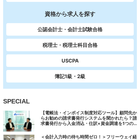
資格から求人を探す
公認会計士・会計士試験合格
税理士・税理士科目合格
USCPA
簿記1級・2級
SPECIAL
【電帳法・インボイス制度対応ツール】顧問先か
らお勧めの請求書発行システムを聞かれたら？請
求書発行から入金消込・仕訳+資金調達を1つの
システムで完結する 「請求QUICK」の魅力に迫
る
＜会計入力時の待ち時間ゼロ！＞フリーウェイ経