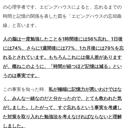
の心理学者です。エビングハウスによると、忘れるまでの
時間と記憶の関係を表した図を「エビングハウスの忘却曲
線」と言います。
人の脳は一度勉強したことを1時間後には56%忘れ、1日後
には74%、さらに1週間後には77%、1カ月後には79%を忘
れるとされています。もちろんこれには個人差があります
が、概ねこのように、「時間が経つほど記憶は減る」とい
うのは事実です。
この事実を知った時、
私が極端に記憶力が悪いわけではな
く、みんな一緒なのだと分かったので、とても救われた気
がしました。したがって、すぐ忘れるという事実を考慮し
た対策を取り入れた勉強法を考えなければならないと理解
しました。