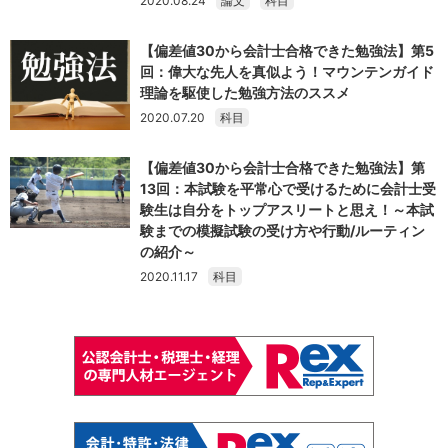
2020.08.24
論文
科目
【偏差値30から会計士合格できた勉強法】第5
回：偉大な先人を真似よう！マウンテンガイド
理論を駆使した勉強方法のススメ
2020.07.20
科目
【偏差値30から会計士合格できた勉強法】第
13回：本試験を平常心で受けるために会計士受
験生は自分をトップアスリートと思え！～本試
験までの模擬試験の受け方や行動/ルーティン
の紹介～
2020.11.17
科目