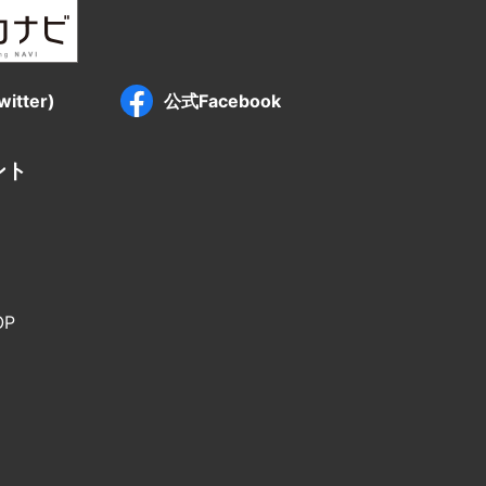
itter)
公式Facebook
ント
P