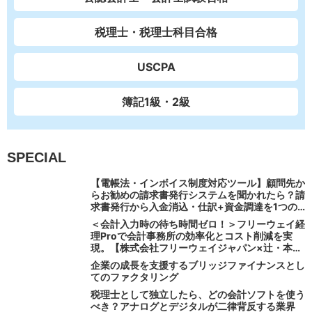
税理士・税理士科目合格
USCPA
簿記1級・2級
SPECIAL
【電帳法・インボイス制度対応ツール】顧問先か
らお勧めの請求書発行システムを聞かれたら？請
求書発行から入金消込・仕訳+資金調達を1つの
システムで完結する 「請求QUICK」の魅力に迫
＜会計入力時の待ち時間ゼロ！＞フリーウェイ経
る
理Proで会計事務所の効率化とコスト削減を実
現。【株式会社フリーウェイジャパン×辻・本郷
税理士法人（経理宅配便事業部）】
企業の成長を支援するブリッジファイナンスとし
てのファクタリング
税理士として独立したら、どの会計ソフトを使う
べき？アナログとデジタルが二律背反する業界