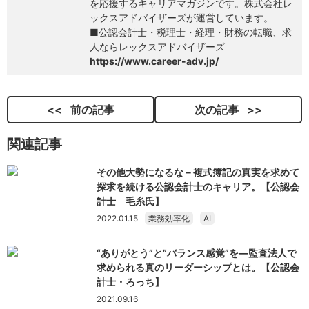
を応援するキャリアマガジンです。株式会社レ
ックスアドバイザーズが運営しています。
■公認会計士・税理士・経理・財務の転職、求
人ならレックスアドバイザーズ
https://www.career-adv.jp/
前の記事
次の記事
関連記事
その他大勢になるな－複式簿記の真実を求めて
探求を続ける公認会計士のキャリア。【公認会
計士 毛糸氏】
2022.01.15
業務効率化
AI
“ありがとう”と”バランス感覚”を―監査法人で
求められる真のリーダーシップとは。【公認会
計士・ろっち】
2021.09.16