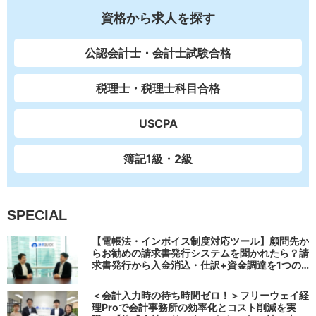
資格から求人を探す
公認会計士・会計士試験合格
税理士・税理士科目合格
USCPA
簿記1級・2級
SPECIAL
【電帳法・インボイス制度対応ツール】顧問先か
らお勧めの請求書発行システムを聞かれたら？請
求書発行から入金消込・仕訳+資金調達を1つの
システムで完結する 「請求QUICK」の魅力に迫
る
＜会計入力時の待ち時間ゼロ！＞フリーウェイ経
理Proで会計事務所の効率化とコスト削減を実