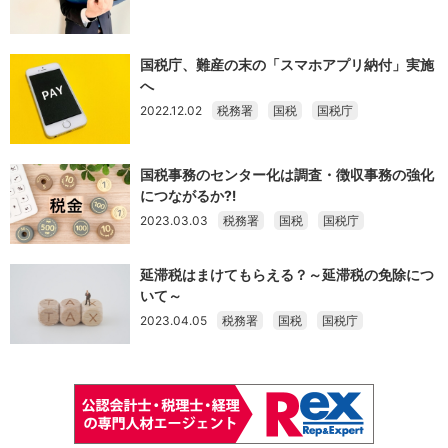
国税庁、難産の末の「スマホアプリ納付」実施
へ
2022.12.02
税務署
国税
国税庁
国税事務のセンター化は調査・徴収事務の強化
につながるか⁈
2023.03.03
税務署
国税
国税庁
延滞税はまけてもらえる？～延滞税の免除につ
いて～
2023.04.05
税務署
国税
国税庁