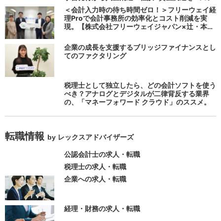
システムで完結する 「請求QUICK」の魅力に迫
＜会計入力時の待ち時間ゼロ！＞フリーウェイ経
る
理Proで会計事務所の効率化とコスト削減を実
現。【株式会社フリーウェイジャパン×辻・本郷
税理士法人（経理宅配便事業部）】
企業の成長を支援するブリッジファイナンスとし
てのファクタリング
税理士として独立したら、どの会計ソフトを使う
べき？アナログとデジタルが二律背反する業界
の、「マネーフォワード クラウド」のススメ。
転職情報
by レックスアドバイザーズ
公認会計士の求人・転職
税理士の求人・転職
企業への求人・転職
経理・財務の求人・転職