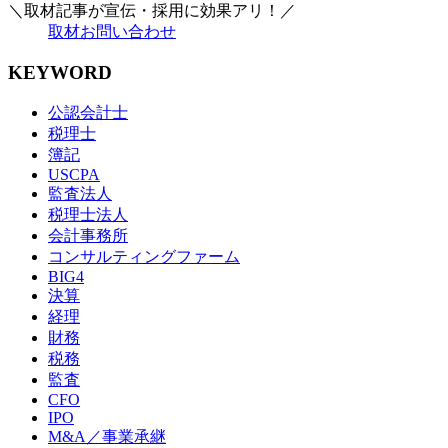
＼取材記事が宣伝・採用に効果アリ！／
取材お問い合わせ
KEYWORD
公認会計士
税理士
簿記
USCPA
監査法人
税理士法人
会計事務所
コンサルティングファーム
BIG4
決算
経理
財務
税務
監査
CFO
IPO
M&A／事業承継