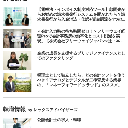
【電帳法・インボイス制度対応ツール】顧問先か
らお勧めの請求書発行システムを聞かれたら？請
求書発行から入金消込・仕訳+資金調達を1つの
システムで完結する 「請求QUICK」の魅力に迫
る
＜会計入力時の待ち時間ゼロ！＞フリーウェイ経
理Proで会計事務所の効率化とコスト削減を実
現。【株式会社フリーウェイジャパン×辻・本郷
税理士法人（経理宅配便事業部）】
企業の成長を支援するブリッジファイナンスとし
てのファクタリング
税理士として独立したら、どの会計ソフトを使う
べき？アナログとデジタルが二律背反する業界
の、「マネーフォワード クラウド」のススメ。
転職情報
by レックスアドバイザーズ
公認会計士の求人・転職