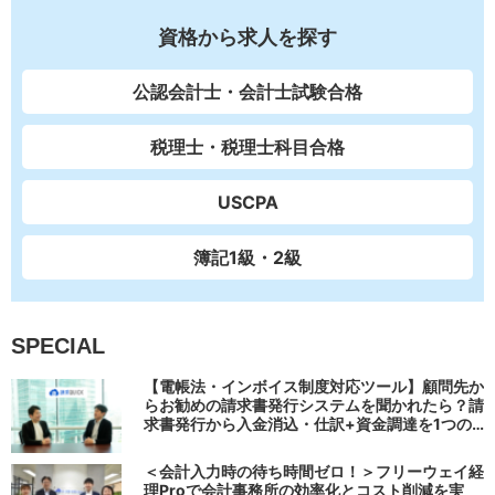
資格から求人を探す
公認会計士・会計士試験合格
税理士・税理士科目合格
USCPA
簿記1級・2級
SPECIAL
【電帳法・インボイス制度対応ツール】顧問先か
らお勧めの請求書発行システムを聞かれたら？請
求書発行から入金消込・仕訳+資金調達を1つの
システムで完結する 「請求QUICK」の魅力に迫
る
＜会計入力時の待ち時間ゼロ！＞フリーウェイ経
理Proで会計事務所の効率化とコスト削減を実