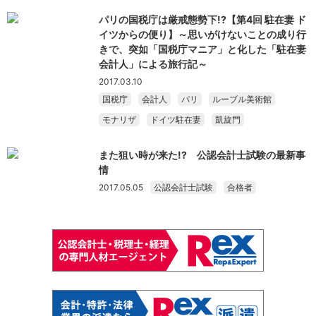
パリの国税庁は厳戒態勢下!?【第4回 駐在妻 ド
イツからの便り】～思いがけないことの成り行
きで、突如「国税庁マニア」と化した「駐在妻
会計人」による旅行記～
2017.03.10
国税庁
会計人
パリ
ルーブル美術館
モナリザ
ドイツ駐在妻
凱旋門
また狙い時が来た!? 公認会計士試験の最新事
情
2017.05.05
公認会計士試験
合格者