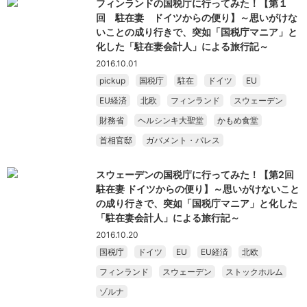
フィンランドの国税庁に行ってみた！【第１
回 駐在妻 ドイツからの便り】～思いがけな
いことの成り行きで、突如「国税庁マニア」と
化した「駐在妻会計人」による旅行記～
2016.10.01
pickup
国税庁
駐在
ドイツ
EU
EU経済
北欧
フィンランド
スウェーデン
財務省
ヘルシンキ大聖堂
かもめ食堂
首相官邸
ガバメント・パレス
スウェーデンの国税庁に行ってみた！【第2回
駐在妻 ドイツからの便り】～思いがけないこと
の成り行きで、突如「国税庁マニア」と化した
「駐在妻会計人」による旅行記～
2016.10.20
国税庁
ドイツ
EU
EU経済
北欧
フィンランド
スウェーデン
ストックホルム
ゾルナ