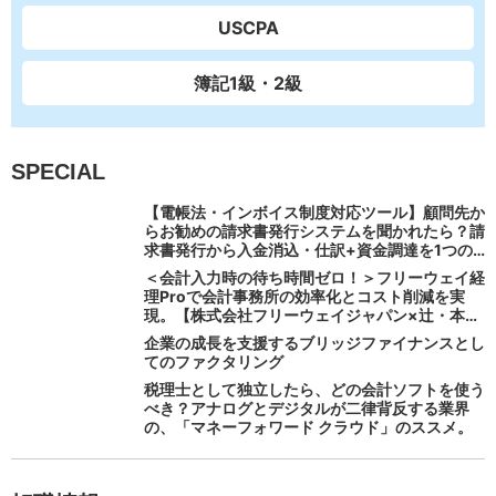
USCPA
簿記1級・2級
SPECIAL
【電帳法・インボイス制度対応ツール】顧問先か
らお勧めの請求書発行システムを聞かれたら？請
求書発行から入金消込・仕訳+資金調達を1つの
システムで完結する 「請求QUICK」の魅力に迫
＜会計入力時の待ち時間ゼロ！＞フリーウェイ経
る
理Proで会計事務所の効率化とコスト削減を実
現。【株式会社フリーウェイジャパン×辻・本郷
税理士法人（経理宅配便事業部）】
企業の成長を支援するブリッジファイナンスとし
てのファクタリング
税理士として独立したら、どの会計ソフトを使う
べき？アナログとデジタルが二律背反する業界
の、「マネーフォワード クラウド」のススメ。