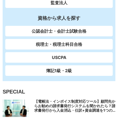
監査法人
資格から求人を探す
公認会計士・会計士試験合格
税理士・税理士科目合格
USCPA
簿記1級・2級
SPECIAL
【電帳法・インボイス制度対応ツール】顧問先か
らお勧めの請求書発行システムを聞かれたら？請
求書発行から入金消込・仕訳+資金調達を1つの
システムで完結する 「請求QUICK」の魅力に迫