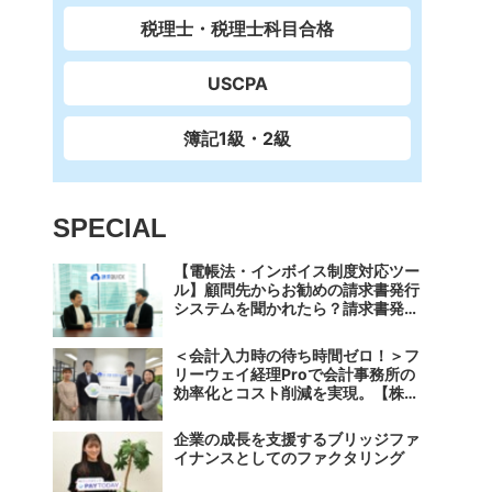
税理士・税理士科目合格
USCPA
簿記1級・2級
SPECIAL
【電帳法・インボイス制度対応ツー
ル】顧問先からお勧めの請求書発行
システムを聞かれたら？請求書発行
から入金消込・仕訳+資金調達を1
つのシステムで完結する 「請求
＜会計入力時の待ち時間ゼロ！＞フ
QUICK」の魅力に迫る
リーウェイ経理Proで会計事務所の
効率化とコスト削減を実現。【株式
会社フリーウェイジャパン×辻・本
郷税理士法人（経理宅配便事業
企業の成長を支援するブリッジファ
部）】
イナンスとしてのファクタリング