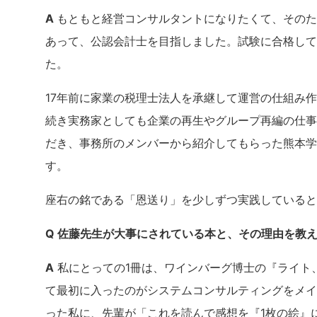
A
もともと経営コンサルタントになりたくて、そのた
あって、公認会計士を目指しました。試験に合格して
た。
17年前に家業の税理士法人を承継して運営の仕組み
続き実務家としても企業の再生やグループ再編の仕事
だき、事務所のメンバーから紹介してもらった熊本学
す。
座右の銘である「恩送り」を少しずつ実践していると
Q 佐藤先生が大事にされている本と、その理由を教
A
私にとっての1冊は、ワインバーグ博士の『ライト
て最初に入ったのがシステムコンサルティングをメイ
った私に、先輩が「これを読んで感想を『1枚の絵』