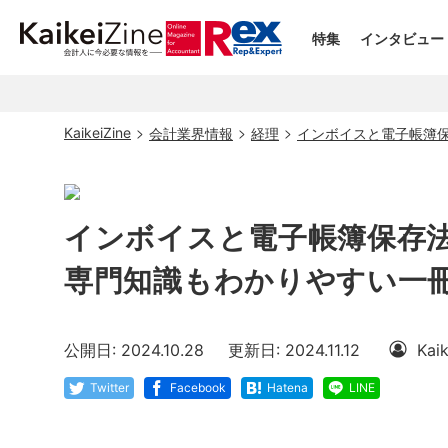
特集
インタビュー
KaikeiZine
会計業界情報
経理
インボイスと電子帳簿
インボイスと電子帳簿保存
専門知識もわかりやすい一
公開日: 2024.10.28
更新日: 2024.11.12
Kai
Twitter
Facebook
Hatena
LINE