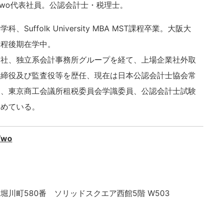
Two代表社員。公認会計士・税理士。
Suffolk University MBA MST課程卒業。大阪大
課程後期在学中。
会社、独立系会計事務所グループを経て、上場企業社外取
取締役及び監査役等を歴任、現在は日本公認会計士協会常
）、東京商工会議所租税委員会学識委員、公認会計士試験
務めている。
wo
堀川町580番 ソリッドスクエア西館5階 W503