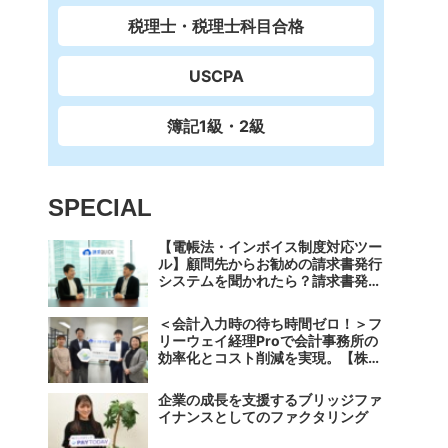
税理士・税理士科目合格
USCPA
簿記1級・2級
SPECIAL
【電帳法・インボイス制度対応ツー
ル】顧問先からお勧めの請求書発行
システムを聞かれたら？請求書発行
から入金消込・仕訳+資金調達を1
つのシステムで完結する 「請求
＜会計入力時の待ち時間ゼロ！＞フ
QUICK」の魅力に迫る
リーウェイ経理Proで会計事務所の
効率化とコスト削減を実現。【株式
会社フリーウェイジャパン×辻・本
郷税理士法人（経理宅配便事業
企業の成長を支援するブリッジファ
部）】
イナンスとしてのファクタリング