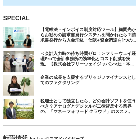
SPECIAL
【電帳法・インボイス制度対応ツール】顧問先か
らお勧めの請求書発行システムを聞かれたら？請
求書発行から入金消込・仕訳+資金調達を1つの
システムで完結する 「請求QUICK」の魅力に迫
る
＜会計入力時の待ち時間ゼロ！＞フリーウェイ経
理Proで会計事務所の効率化とコスト削減を実
現。【株式会社フリーウェイジャパン×辻・本郷
税理士法人（経理宅配便事業部）】
企業の成長を支援するブリッジファイナンスとし
てのファクタリング
税理士として独立したら、どの会計ソフトを使う
べき？アナログとデジタルが二律背反する業界
の、「マネーフォワード クラウド」のススメ。
転職情報
by レックスアドバイザーズ