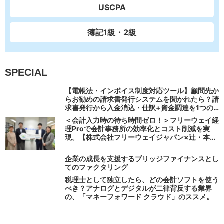
USCPA
簿記1級・2級
SPECIAL
【電帳法・インボイス制度対応ツール】顧問先か
らお勧めの請求書発行システムを聞かれたら？請
求書発行から入金消込・仕訳+資金調達を1つの
システムで完結する 「請求QUICK」の魅力に迫
＜会計入力時の待ち時間ゼロ！＞フリーウェイ経
る
理Proで会計事務所の効率化とコスト削減を実
現。【株式会社フリーウェイジャパン×辻・本郷
税理士法人（経理宅配便事業部）】
企業の成長を支援するブリッジファイナンスとし
てのファクタリング
税理士として独立したら、どの会計ソフトを使う
べき？アナログとデジタルが二律背反する業界
の、「マネーフォワード クラウド」のススメ。