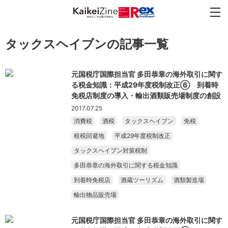
タックスヘイブンの記事一覧
元国税庁国際担当官 多田恭章の海外取引に関す
る税金知識：平成29年度税制改正⑥ 到着時
免税店制度の導入・輸出酒類販売場制度の創設
2017.07.25
消費税
酒税
タックスヘイブン
免税
租税回避地
平成29年度税制改正
タックスヘイブン対策税制
多田恭章の海外取引に関する税金知識
到着時免税店
酒蔵ツーリズム
酒類製造場
輸出物品販売場
元国税庁国際担当官 多田恭章の海外取引に関す