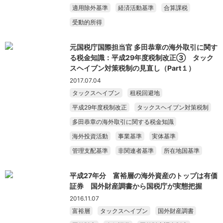
適用除外基準
経済活動基準
合算課税
受動的所得
元国税庁国際担当官 多田恭章の海外取引に関す
る税金知識：平成29年度税制改正③ タック
スヘイブン対策税制の見直し（Part１）
2017.07.04
タックスヘイブン
租税回避地
平成29年度税制改正
タックスヘイブン対策税制
多田恭章の海外取引に関する税金知識
海外投資活動
事業基準
実体基準
管理支配基準
非関連者基準
所在地国基準
平成27年分 富裕層の海外資産のトップは有価
証券 国外財産調書から国税庁が実態把握
2016.11.07
富裕層
タックスヘイブン
国外財産調書