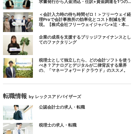
求書発行から入金消込・仕訳+資金調達を1つの
システムで完結する 「請求QUICK」の魅力に迫
る
＜会計入力時の待ち時間ゼロ！＞フリーウェイ経
理Proで会計事務所の効率化とコスト削減を実
現。【株式会社フリーウェイジャパン×辻・本郷
税理士法人（経理宅配便事業部）】
企業の成長を支援するブリッジファイナンスとし
てのファクタリング
税理士として独立したら、どの会計ソフトを使う
べき？アナログとデジタルが二律背反する業界
の、「マネーフォワード クラウド」のススメ。
転職情報
by レックスアドバイザーズ
公認会計士の求人・転職
税理士の求人・転職