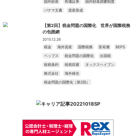
国外財産
有価証券
国外財産調書制度
パナマ文書
資産形成
【第2回】税金問題の国際化 世界が国際税務
の包囲網
2015.12.26
税金
海外資産
国際税務
富裕層
BEPS
ベップス
税金問題の国際化
出国税
租税条約
租税回避
タックスヘイブン
株式会社
海外移住
税金問題の国際化（第2回）