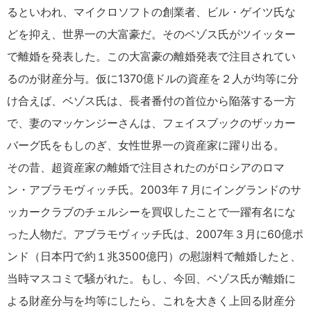
るといわれ、マイクロソフトの創業者、ビル・ゲイツ氏な
どを抑え、世界一の大富豪だ。そのベゾス氏がツイッター
で離婚を発表した。この大富豪の離婚発表で注目されてい
るのが財産分与。仮に1370億ドルの資産を２人が均等に分
け合えば、ベゾス氏は、長者番付の首位から陥落する一方
で、妻のマッケンジーさんは、フェイスブックのザッカー
バーグ氏をもしのぎ、女性世界一の資産家に躍り出る。
その昔、超資産家の離婚で注目されたのがロシアのロマ
ン・アブラモヴィッチ氏。2003年７月にイングランドのサ
ッカークラブのチェルシーを買収したことで一躍有名にな
った人物だ。アブラモヴィッチ氏は、2007年３月に60億ポ
ンド（日本円で約１兆3500億円）の慰謝料で離婚したと、
当時マスコミで騒がれた。もし、今回、ベゾス氏が離婚に
よる財産分与を均等にしたら、これを大きく上回る財産分