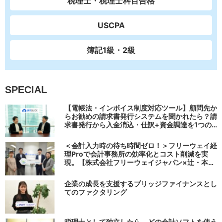
税理士・税理士科目合格
USCPA
簿記1級・2級
SPECIAL
【電帳法・インボイス制度対応ツール】顧問先か
らお勧めの請求書発行システムを聞かれたら？請
求書発行から入金消込・仕訳+資金調達を1つの
システムで完結する 「請求QUICK」の魅力に迫
る
＜会計入力時の待ち時間ゼロ！＞フリーウェイ経
理Proで会計事務所の効率化とコスト削減を実
現。【株式会社フリーウェイジャパン×辻・本郷
税理士法人（経理宅配便事業部）】
企業の成長を支援するブリッジファイナンスとし
てのファクタリング
税理士として独立したら、どの会計ソフトを使う