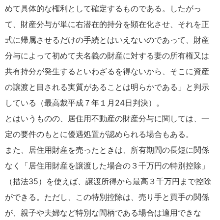
めて具体的な権利として確定するものである。したがっ
て、財産分与が単に右潜在的持分を顕在化させ、それを正
式に帰属させるだけの手続とはいえないのであって、財産
分与によって初めて夫名義の財産に対する妻の所有権又は
共有持分が発生するといわざるを得ないから、そこに資産
の譲渡と目される実質があることは明らかである」と判示
している（最高裁平成７年１月24日判決）。
とはいうものの、居住用不動産の財産分与に関しては、一
定の要件のもとに優遇処置が認められる場合もある。
また、居住用財産を売ったときは、所有期間の長短に関係
なく「居住用財産を譲渡した場合の３千万円の特別控除」
（措法35）を使えば、譲渡所得から最高３千万円まで控除
ができる。ただし、この特別控除は、売り手と買手の関係
が、親子や夫婦など特別な間柄である場合は適用できな