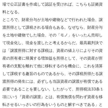
場で公正証書を作成して認証を受ければ、こちらも証拠資
料となる。
ところで、財産分与が土地や建物などで行われた場合、譲
渡所得として課税される場合もある。なぜなら、財産分与
を土地や建物でした場合、その「モノ」をいったん売却し
て現金化し、現金を渡したと考えるからだ。最高裁判決で
は「譲渡所得に対する課税は、資産の値上りによりその資
産の所有者に帰属する増加益を所得として、その資産が所
有者の支配を離れて他に移転するのを機会に、これを清算
して課税する趣旨のものであるから、その課税所得たる譲
渡所得の発生には、必ずしも当該資産の譲渡が有償である
必要であることを要しない。したがって、所得税法33条１
項にいう『資産の譲渡』とは、有償無償を問わず資産を移
転させるいっさいの行為をいうものと解すべきである」と