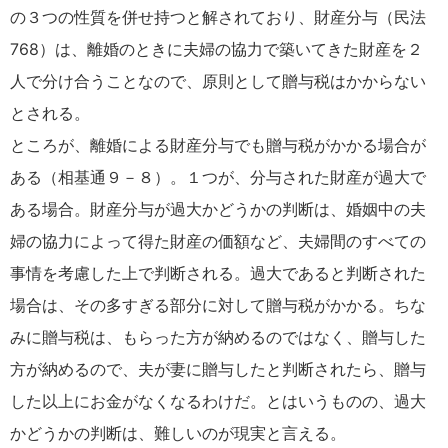
の３つの性質を併せ持つと解されており、財産分与（民法
768）は、離婚のときに夫婦の協力で築いてきた財産を２
人で分け合うことなので、原則として贈与税はかからない
とされる。
ところが、離婚による財産分与でも贈与税がかかる場合が
ある（相基通９－８）。１つが、分与された財産が過大で
ある場合。財産分与が過大かどうかの判断は、婚姻中の夫
婦の協力によって得た財産の価額など、夫婦間のすべての
事情を考慮した上で判断される。過大であると判断された
場合は、その多すぎる部分に対して贈与税がかかる。ちな
みに贈与税は、もらった方が納めるのではなく、贈与した
方が納めるので、夫が妻に贈与したと判断されたら、贈与
した以上にお金がなくなるわけだ。とはいうものの、過大
かどうかの判断は、難しいのが現実と言える。