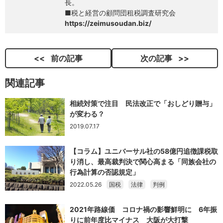
長。
■税と経営の顧問団租税調査研究会
https://zeimusoudan.biz/
前の記事
次の記事
関連記事
相続対策で注目 民法改正で「おしどり贈与」
が変わる？
2019.07.17
【コラム】ユニバーサル社の58億円追徴課税取
り消し、最高裁判決で関心高まる「同族会社の
行為計算の否認規定」
2022.05.26
国税
法律
判例
2021年路線価 コロナ禍の影響鮮明に 6年振
りに前年度比マイナス 大阪が大打撃