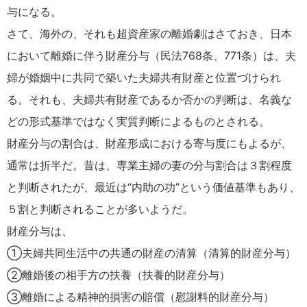
与になる。
さて、海外の、それも超資産家の離婚劇はさておき、日本
において離婚に伴う財産分与（民法768条、771条）は、夫
婦が婚姻中に共同で築いた夫婦共有財産と位置づけられ
る。それも、夫婦共有財産であるか否かの判断は、名義な
どの形式基準ではなく実質判断によるものとされる。
財産分与の割合は、財産形成における寄与度にもよるが、
通常は折半だ。昔は、専業主婦の妻の分与割合は３割程度
と判断されたが、最近は“内助の功”という価値基準もあり、
５割と判断されることが多いようだ。
財産分与は、
①夫婦共同生活中の共通の財産の清算（清算的財産分与）
②離婚後の相手方の扶養（扶養的財産分与）
③離婚による精神的損害の賠償（慰謝料的財産分与）