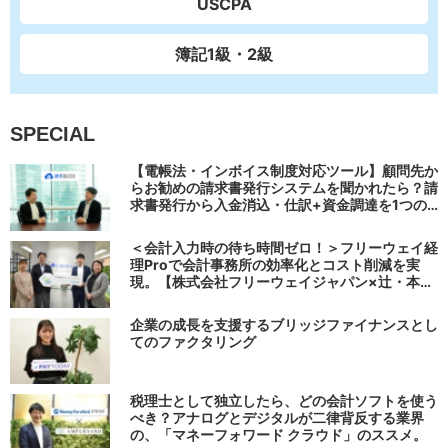
USCPA
簿記1級・2級
SPECIAL
【電帳法・インボイス制度対応ツール】顧問先か
らお勧めの請求書発行システムを聞かれたら？請
求書発行から入金消込・仕訳+資金調達を1つの
システムで完結する 「請求QUICK」の魅力に迫
る
＜会計入力時の待ち時間ゼロ！＞フリーウェイ経
理Proで会計事務所の効率化とコスト削減を実
現。【株式会社フリーウェイジャパン×辻・本郷
税理士法人（経理宅配便事業部）】
企業の成長を支援するブリッジファイナンスとし
てのファクタリング
税理士として独立したら、どの会計ソフトを使う
べき？アナログとデジタルが二律背反する業界
の、「マネーフォワード クラウド」のススメ。