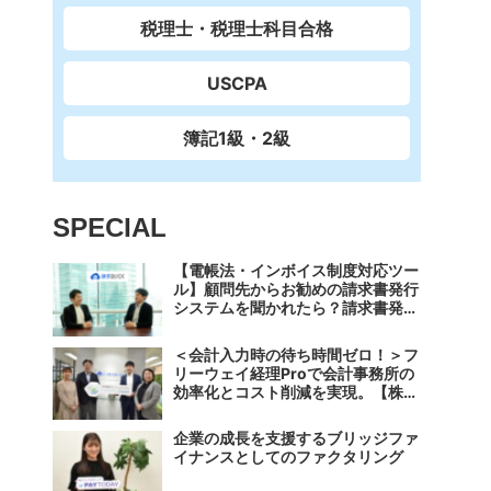
税理士・税理士科目合格
USCPA
簿記1級・2級
SPECIAL
【電帳法・インボイス制度対応ツー
ル】顧問先からお勧めの請求書発行
システムを聞かれたら？請求書発行
から入金消込・仕訳+資金調達を1
つのシステムで完結する 「請求
＜会計入力時の待ち時間ゼロ！＞フ
QUICK」の魅力に迫る
リーウェイ経理Proで会計事務所の
効率化とコスト削減を実現。【株式
会社フリーウェイジャパン×辻・本
郷税理士法人（経理宅配便事業
企業の成長を支援するブリッジファ
部）】
イナンスとしてのファクタリング