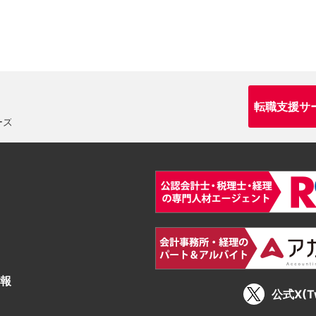
転職支援サ
報
公式X(Tw