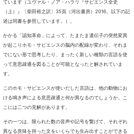
ています（ユヴァル・ノア・ハラリ『サピエンス全史
（上）』〔柴田裕之訳〕35頁（河出書房）2016。以下の記
述は同書を参照しています。）。
かかる「認知革命」によって、たまたま遺伝子の突然変異
が起こりホモ・サピエンスの脳内の配線が変わり、それま
でにない形で思考したり、まったく新しい種類の言語を使
って意思疎通を図ることが可能となったと解されていま
す。
このホモ・サピエンスが使いだした言語は、他の動物にお
ける鳴き声による意思疎通と何が異なるのでしょうか。こ
こには二つの見解があります。
その一つは、限られた数の音声や記号を繋げて、それぞれ
異なる意味を持った文をいくらでも生み出すことができる