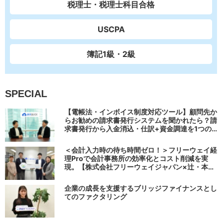
税理士・税理士科目合格
USCPA
簿記1級・2級
SPECIAL
【電帳法・インボイス制度対応ツール】顧問先か
らお勧めの請求書発行システムを聞かれたら？請
求書発行から入金消込・仕訳+資金調達を1つの
システムで完結する 「請求QUICK」の魅力に迫
る
＜会計入力時の待ち時間ゼロ！＞フリーウェイ経
理Proで会計事務所の効率化とコスト削減を実
現。【株式会社フリーウェイジャパン×辻・本郷
税理士法人（経理宅配便事業部）】
企業の成長を支援するブリッジファイナンスとし
てのファクタリング