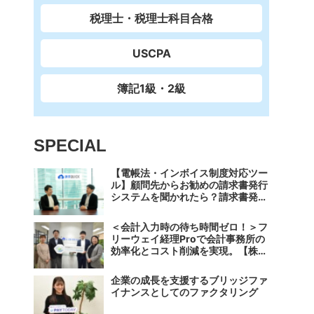
税理士・税理士科目合格
USCPA
簿記1級・2級
SPECIAL
【電帳法・インボイス制度対応ツー
ル】顧問先からお勧めの請求書発行
システムを聞かれたら？請求書発行
から入金消込・仕訳+資金調達を1
つのシステムで完結する 「請求
＜会計入力時の待ち時間ゼロ！＞フ
QUICK」の魅力に迫る
リーウェイ経理Proで会計事務所の
効率化とコスト削減を実現。【株式
会社フリーウェイジャパン×辻・本
郷税理士法人（経理宅配便事業
企業の成長を支援するブリッジファ
部）】
イナンスとしてのファクタリング