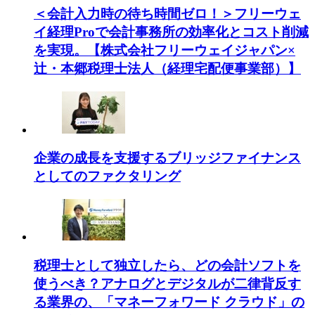
＜会計入力時の待ち時間ゼロ！＞フリーウェ
イ経理Proで会計事務所の効率化とコスト削減
を実現。【株式会社フリーウェイジャパン×
辻・本郷税理士法人（経理宅配便事業部）】
企業の成長を支援するブリッジファイナンス
としてのファクタリング
税理士として独立したら、どの会計ソフトを
使うべき？アナログとデジタルが二律背反す
る業界の、「マネーフォワード クラウド」の