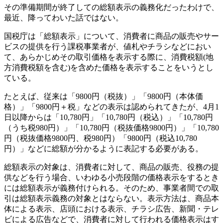
その準備期間が終了しての総額表示の義務化だったわけで、
最近、降ってわいた話ではない。
国税庁は「総額表示」について、消費者に商品の販売やサー
ビスの提供を行う課税事業者が、値札やチラシなどにおい
て、あらかじめその取引価格を表示する際に、消費税額(地
方消費税額を含む)を含めた価格を表示することをいうとし
ている。
たとえば、従来は「9800円（税抜）」「9800円（本体価
格）」「9800円＋税」などの表示は認められてきたが、4月1
日以降からは「10,780円」「10,780円（税込）」「10,780円
（うち税980円）」「10,780円（税抜価格9800円）」「10,780
円（税抜価格9800円、税980円）「9800円（税込10,780
円）」などに総額が分かるように表記する必要がある。
総額表示の対象は、消費者に対して、商品の販売、役務の提
供などを行う場合、いわゆる小売段階の価格表示をするとき
には総額表示が義務付けられる。そのため、事業者間での取
引は総額表示義務の対象とはならない。表示方法は、商品本
体による表示、店頭における表示、チラシ広告、新聞・テレ
ビによる広告などで、消費者に対して行われる価格表示はす