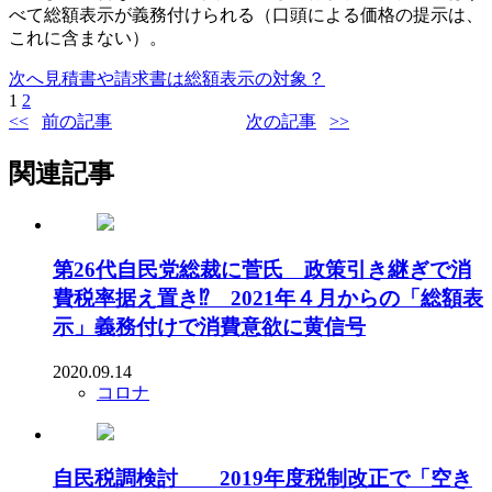
べて総額表示が義務付けられる（口頭による価格の提示は、
これに含まない）。
次へ
見積書や請求書は総額表示の対象？
1
2
前の記事
次の記事
関連記事
第26代自民党総裁に菅氏 政策引き継ぎで消
費税率据え置き⁉ 2021年４月からの「総額表
示」義務付けで消費意欲に黄信号
2020.09.14
コロナ
自民税調検討 2019年度税制改正で「空き