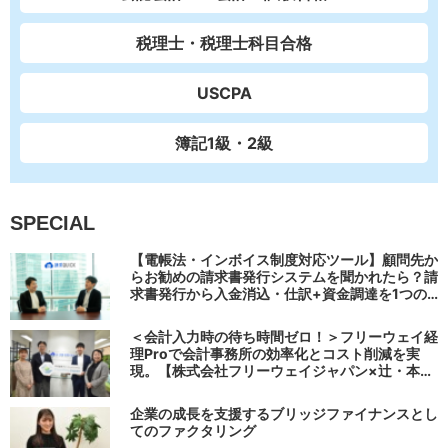
税理士・税理士科目合格
USCPA
簿記1級・2級
SPECIAL
【電帳法・インボイス制度対応ツール】顧問先か
らお勧めの請求書発行システムを聞かれたら？請
求書発行から入金消込・仕訳+資金調達を1つの
システムで完結する 「請求QUICK」の魅力に迫
る
＜会計入力時の待ち時間ゼロ！＞フリーウェイ経
理Proで会計事務所の効率化とコスト削減を実
現。【株式会社フリーウェイジャパン×辻・本郷
税理士法人（経理宅配便事業部）】
企業の成長を支援するブリッジファイナンスとし
てのファクタリング