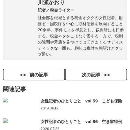
川瀬かおり
記者／税金ライター
社会部を根城とする税金オタクの女性記者。財
務省・国税庁を中心に取材活動を展開すること
20余年。事件モノを得意とし、裁判所にも日参
する。税金ネタをこよなく愛する一方で、税制
の隙間や矛盾を見つけては叩きまくるサディス
ティックな一面も。趣味は夜討ち朝駆けとクラ
ブ通い。
前の記事
次の記事
関連記事
女性記者のひとりごと vol.59 こども保険
2019.06.12
女性記者のひとりごと vol.86 空き家特例
2020.07.22