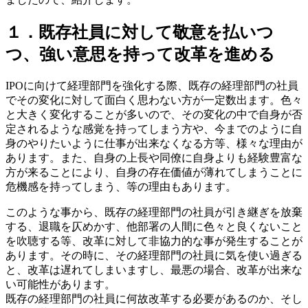
１．既存社員に対して敬意を払いつ
つ、強い意思を持って改革を進める
IPOに向けて経理部門を強化する際、既存の経理部門の社員
でその変化に対して面白く思わない方が一定数出ます。色々
と大きく変化することが多いので、その変化の中で自身が否
定されるような感覚を持ってしまう方や、今までのように自
身のやりたいように仕事が出来なくなる方等、様々な理由が
あります。また、自身の上長や同僚に自身よりも経験豊富な
方が来ることにより、自身の存在価値が薄れてしまうことに
危機感を持ってしまう、等の理由もあります。
このような事から、既存の経理部門の社員が引き継ぎを放棄
する、退職を仄めかす、他部署の人間に色々と良くないこと
を吹聴する等、改革に対して非協力的な事が発生することが
あります。その時に、その経理部門の社員に気を使い過ぎる
と、改革は遅れてしまいますし、最悪の場合、改革が出来な
い可能性があります。
既存の経理部門の社員に何故改革する必要があるのか、そし