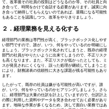
て、改革後その社員の役割はどうなるのか等、その社員と向
き合って、時間をかけて会話する必要があります。誠実に向
き合って納得してもらえないのであれば、退職になる可能性
もあることを認識しつつ、改革をやりきりましょう。
２．経理業務を見える化する
経理部門の業務は専門性が高く、ブラックボックス化しやす
い部門ですので、誰が、いつ、何をやっているのか明確にし
ましょう。ブラックボックス化されてしまうと、既存の経理
部門の社員がやりたいように出来てしまうので、不正リスク
も高くなります。また、不正リスクが低かったとしても、ミ
スが発見されにくくなり、誤った処理が継続してしまうこと
により、財務諸表の信頼性に大きな課題が残る可能性もあり
ます。
したがって、既存の社員は嫌がる可能性が高いですが、誰
が、いつ、何をやっているのかヒアリングしましょう。さら
に、経理部門は大量の仕訳を計上していますので、仕訳計上
の際に利用した資料やデータを突き合わせておく必要があり
ます。地味な作業が多くなるため、決して面白い業務ではあ