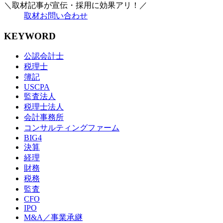
＼取材記事が宣伝・採用に効果アリ！／
取材お問い合わせ
KEYWORD
公認会計士
税理士
簿記
USCPA
監査法人
税理士法人
会計事務所
コンサルティングファーム
BIG4
決算
経理
財務
税務
監査
CFO
IPO
M&A／事業承継