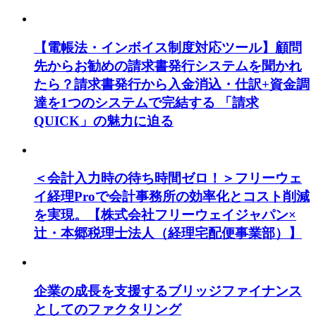
【電帳法・インボイス制度対応ツール】顧問
先からお勧めの請求書発行システムを聞かれ
たら？請求書発行から入金消込・仕訳+資金調
達を1つのシステムで完結する 「請求
QUICK」の魅力に迫る
＜会計入力時の待ち時間ゼロ！＞フリーウェ
イ経理Proで会計事務所の効率化とコスト削減
を実現。【株式会社フリーウェイジャパン×
辻・本郷税理士法人（経理宅配便事業部）】
企業の成長を支援するブリッジファイナンス
としてのファクタリング