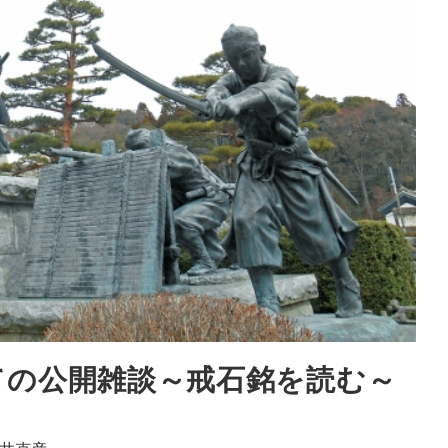
ての公開雑談～戒石銘を読む～