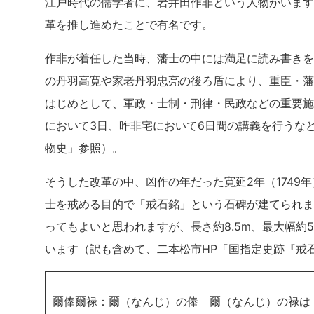
江戸時代の儒学者に、岩井田作非という人物がいます。
革を推し進めたことで有名です。
作非が着任した当時、藩士の中には満足に読み書きを
の丹羽高寛や家老丹羽忠亮の後ろ盾により、重臣・藩
はじめとして、軍政・士制・刑律・民政などの重要施
において3日、昨非宅において6日間の講義を行うな
物史」参照）。
そうした改革の中、凶作の年だった寛延2年（1749
士を戒める目的で「戒石銘」という石碑が建てられま
ってもよいと思われますが、長さ約8.5m、最大幅約
います（訳も含めて、二本松市HP「国指定史跡『戒
爾俸爾禄：爾（なんじ）の俸 爾（なんじ）の禄は