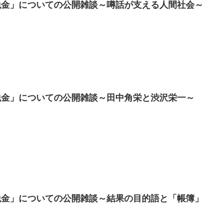
税金」についての公開雑談～噂話が支える人間社会～
税金」についての公開雑談～田中角栄と渋沢栄一～
税金」についての公開雑談～結果の目的語と「帳簿」