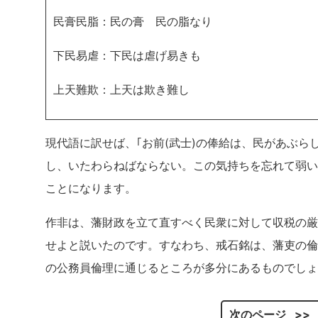
民膏民脂：民の膏 民の脂なり
下民易虐：下民は虐げ易きも
上天難欺：上天は欺き難し
現代語に訳せば、｢お前(武士)の俸給は、民があぶ
し、いたわらねばならない。この気持ちを忘れて弱い
ことになります。
作非は、藩財政を立て直すべく民衆に対して収税の厳
せよと説いたのです。すなわち、戒石銘は、藩吏の倫
の公務員倫理に通じるところが多分にあるものでしょ
次のページ