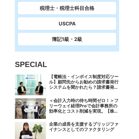
税理士・税理士科目合格
USCPA
簿記1級・2級
SPECIAL
【電帳法・インボイス制度対応ツー
ル】顧問先からお勧めの請求書発行
システムを聞かれたら？請求書発行
から入金消込・仕訳+資金調達を1
つのシステムで完結する 「請求
＜会計入力時の待ち時間ゼロ！＞フ
QUICK」の魅力に迫る
リーウェイ経理Proで会計事務所の
効率化とコスト削減を実現。【株式
会社フリーウェイジャパン×辻・本
郷税理士法人（経理宅配便事業
企業の成長を支援するブリッジファ
部）】
イナンスとしてのファクタリング