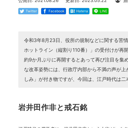
公開日: 2021.08.26
更新日: 2023.05.22
酒
Twitter
Facebook
Hatena
LINE
令和3年8月23日、役所の規制などに関する苦
ホットライン（縦割り110番）」の受付けが再
約9か月ぶりに再開するとあって再び注目を集
な改革姿勢には、行政庁内部から不満の声が上
しみ」が付き物ですが、今回は、江戸時代は二
岩井田作非と戒石銘