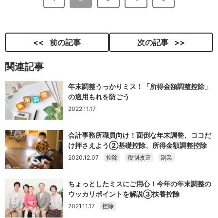
前の記事
次の記事
関連記事
年末調整うっかりミス！「所得金額調整控除」
の適用もれを防ごう
2022.11.17
会計事務所職員向け！面倒な年末調整、ココだ
け押さえよう②基礎控除、所得金額調整控除
2020.12.07
控除
税制改正
副業
ちょっとしたミスにご用心！今年の年末調整の
ウッカリポイントを解説③扶養控除
2021.11.17
控除