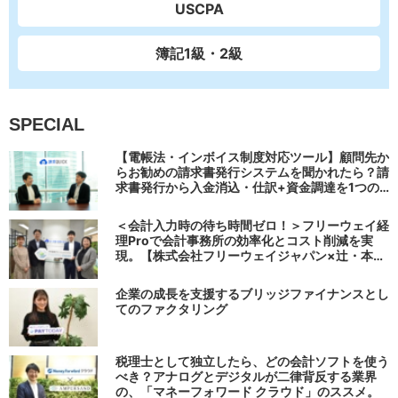
USCPA
簿記1級・2級
SPECIAL
【電帳法・インボイス制度対応ツール】顧問先か
らお勧めの請求書発行システムを聞かれたら？請
求書発行から入金消込・仕訳+資金調達を1つの
システムで完結する 「請求QUICK」の魅力に迫
る
＜会計入力時の待ち時間ゼロ！＞フリーウェイ経
理Proで会計事務所の効率化とコスト削減を実
現。【株式会社フリーウェイジャパン×辻・本郷
税理士法人（経理宅配便事業部）】
企業の成長を支援するブリッジファイナンスとし
てのファクタリング
税理士として独立したら、どの会計ソフトを使う
べき？アナログとデジタルが二律背反する業界
の、「マネーフォワード クラウド」のススメ。